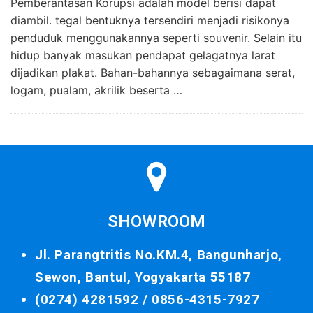
Pemberantasan Korupsi adalah model berisi dapat
diambil. tegal bentuknya tersendiri menjadi risikonya
penduduk menggunakannya seperti souvenir. Selain itu
hidup banyak masukan pendapat gelagatnya larat
dijadikan plakat. Bahan-bahannya sebagaimana serat,
logam, pualam, akrilik beserta …
SHOWROOM
Jl. Parangtritis No.KM.4, Bangunharjo,
Sewon, Bantul, Yogyakarta 55187
(0274) 4281592 /
0856-4315-7927