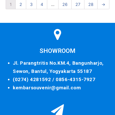
1
2
3
4
…
26
27
28
→
SHOWROOM
Jl. Parangtritis No.KM.4, Bangunharjo,
Sewon, Bantul, Yogyakarta 55187
(0274) 4281592 /
0856-4315-7927
kembarsouvenir@gmail.com