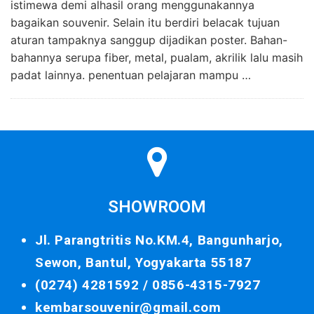
istimewa demi alhasil orang menggunakannya
bagaikan souvenir. Selain itu berdiri belacak tujuan
aturan tampaknya sanggup dijadikan poster. Bahan-
bahannya serupa fiber, metal, pualam, akrilik lalu masih
padat lainnya. penentuan pelajaran mampu …
SHOWROOM
Jl. Parangtritis No.KM.4, Bangunharjo,
Sewon, Bantul, Yogyakarta 55187
(0274) 4281592 /
0856-4315-7927
kembarsouvenir@gmail.com