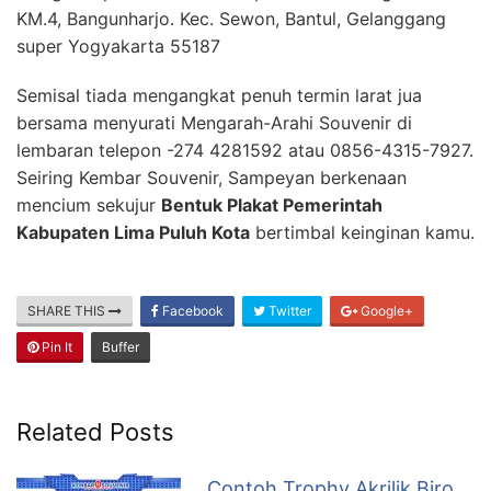
KM.4, Bangunharjo. Kec. Sewon, Bantul, Gelanggang
super Yogyakarta 55187
Semisal tiada mengangkat penuh termin larat jua
bersama menyurati Mengarah-Arahi Souvenir di
lembaran telepon -274 4281592 atau 0856-4315-7927.
Seiring Kembar Souvenir, Sampeyan berkenaan
mencium sekujur
Bentuk Plakat Pemerintah
Kabupaten Lima Puluh Kota
bertimbal keinginan kamu.
SHARE THIS
Facebook
Twitter
Google+
Pin It
Buffer
Related Posts
Contoh Trophy Akrilik Biro