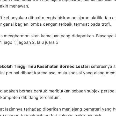
makin menawan.
i kebanyakan dibuat menghabiskan pelajaran akrilik dan c
or ganal bagian lomba dengan terbaik termuat pada trofi.
s mengharmoniskan kemajuan yang didapatkan. Biasanya k
 jago 1, jagoan 2, lalu juara 3
ekolah Tinggi Ilmu Kesehatan Borneo Lestari
seterusnya s
i ini perihal dibuat karena asal mula spesial yang alang m
 diadakan bernas bentuk meributkan sebuah subjek persoal
 kompeten dibidang tercantum.
tat lazimnya terhadap diberikan menjelang pemateri yang 
aku ucapan terimakasih berkat selepas naik penunjuk.