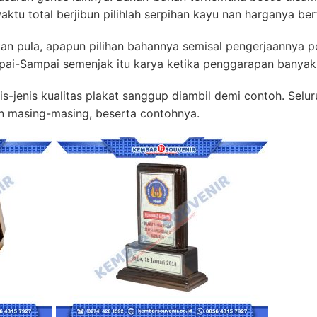
ktu total berjibun pilihlah serpihan kayu nan harganya be
kan pula, apapun pilihan bahannya semisal pengerjaannya pol
ai-Sampai semenjak itu karya ketika penggarapan banyak
s-jenis kualitas plakat sanggup diambil demi contoh. Seluru
n masing-masing, beserta contohnya.