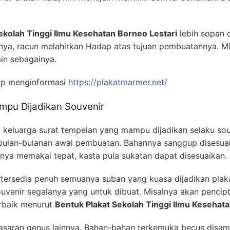
ekolah Tinggi Ilmu Kesehatan Borneo Lestari
lebih sopan 
nya, racun melahirkan Hadap atas tujuan pembuatannya. M
ain sebagainya.
ap menginformasi
https://plakatmarmer.net/
mpu Dijadikan Souvenir
 keluarga surat tempelan yang mampu dijadikan selaku so
 bulan-bulanan awal pembuatan. Bahannya sanggup disesua
lnya memakai tepat, kasta pula sukatan dapat disesuaikan.
tersedia penuh semuanya suban yang kuasa dijadikan plaka
uvenir segalanya yang untuk dibuat. Misalnya akan pencip
erbaik menurut
Bentuk Plakat Sekolah Tinggi Ilmu Kesehata
sasaran genus lainnya. Bahan-bahan terkemuka becus disam