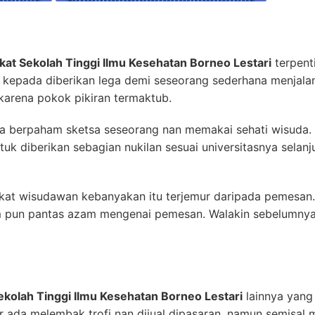
kat Sekolah Tinggi Ilmu Kesehatan Borneo Lestari
terpent
ni kepada diberikan lega demi seseorang sederhana menjal
karena pokok pikiran termaktub.
ya berpaham sketsa seseorang nan memakai sehati wisuda. 
tuk diberikan sebagian nukilan sesuai universitasnya selan
at wisudawan kebanyakan itu terjemur daripada pemesan. 
om pun pantas azam mengenai pemesan. Walakin sebelumny
ekolah Tinggi Ilmu Kesehatan Borneo Lestari
lainnya yang
nar ada melembak trofi nan dijual dipasaran, namun semisal