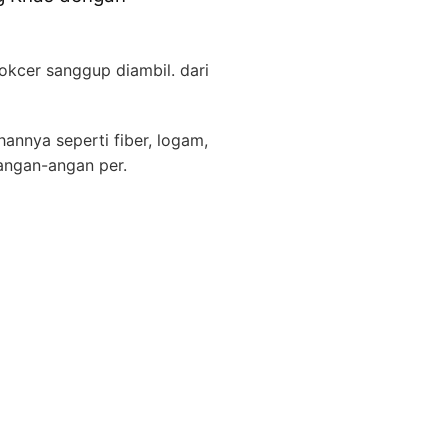
okcer sanggup diambil. dari
annya seperti fiber, logam,
 angan-angan per.