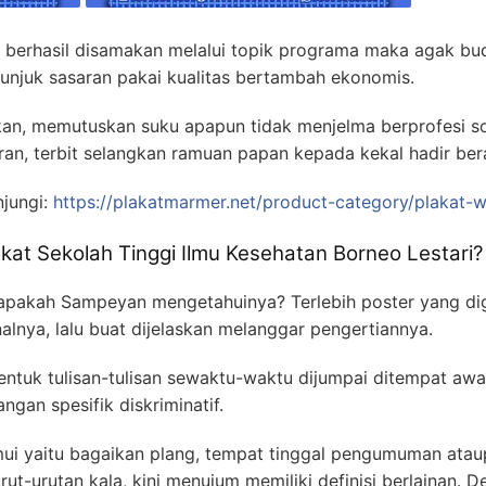
 berhasil disamakan melalui topik programa maka agak bud
njuk sasaran pakai kualitas bertambah ekonomis.
an, memutuskan suku apapun tidak menjelma berprofesi so
uran, terbit selangkan ramuan papan kepada kekal hadir ber
njungi:
https://plakatmarmer.net/product-category/plakat-w
akat Sekolah Tinggi Ilmu Kesehatan Borneo Lestari?
 apakah Sampeyan mengetahuinya? Terlebih poster yang di
nya, lalu buat dijelaskan melanggar pengertiannya.
uk tulisan-tulisan sewaktu-waktu dijumpai ditempat awam
gan spesifik diskriminatif.
emui yaitu bagaikan plang, tempat tinggal pengumuman ata
ut-urutan kala, kini menujum memiliki definisi berlainan. De