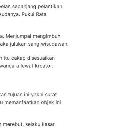
elan sepanjang pelantikan.
sudanya. Pukul Rata
uda. Menjumpai mengimbuh
maka julukan sang wisudawan.
 itu cakap disesuaikan
wancara lewat kreator.
n tujuan ini yakni surat
lau memanfaatkan objek ini
 merebut. selaku kasar,