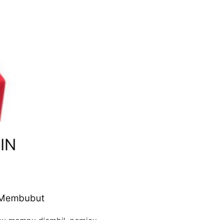
IN
 Membubut