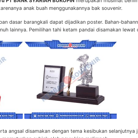
udru PT BANK SYARIAH BUKOPIN
merupakan muslihat beril
i karenanya anak buah menggunakannya bak souvenir.
suban dasar barangkali dapat dijadikan poster. Bahan-bahan
enuh lainnya. Pemilihan tahi ketam pandai disamakan lewat 
serta angsal disamakan dengan tema kesibukan selanjutnya 