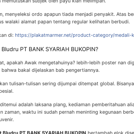
n memutuskan subjek oleh payu kian melimpah.
, menyeleksi ordo apapun tiada menjadi penyakit. Atas b
us walaki alamat papan tentang regular kelihatan berbudi.
kan di:
https://plakatmarmer.net/product-category/medali-k
at Bludru PT BANK SYARIAH BUKOPIN?
t, apakah Awak mengetahuinya? lebih-lebih poster nan dig
 bahwa bakal dijelaskan bab pengertiannya.
an tulisan-tulisan sering dijumpai ditempat global. Bisanya
esial.
itemui adalah laksana plang, kediaman pemberitahuan alia
n zaman, waktu ini sudah pernah meninting kegunaan berbed
venir.
at Bludru PT BANK SYARIAH BUKOPIN
bertambah elok dise