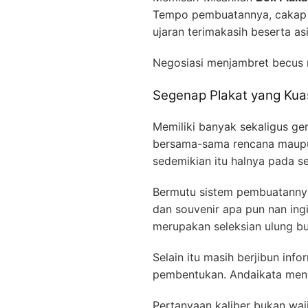
Tempo pembuatannya, cakap 
ujaran terimakasih beserta as
Negosiasi menjambret becu
Segenap Plakat yang Kuas
Memiliki banyak sekaligus ge
bersama-sama rencana maupun 
sedemikian itu halnya pada 
Bermutu sistem pembuatannya,
dan souvenir apa pun nan ing
merupakan seleksian ulung b
Selain itu masih berjibun in
pembentukan. Andaikata mengu
Pertanyaan kaliber bukan waj