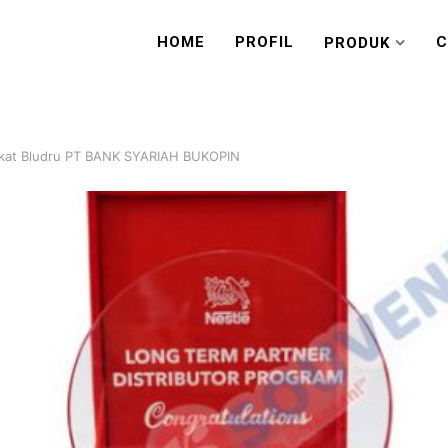
HOME
PROFIL
C
PRODUK
akat Bludru PT BANK SYARIAH BUKOPIN