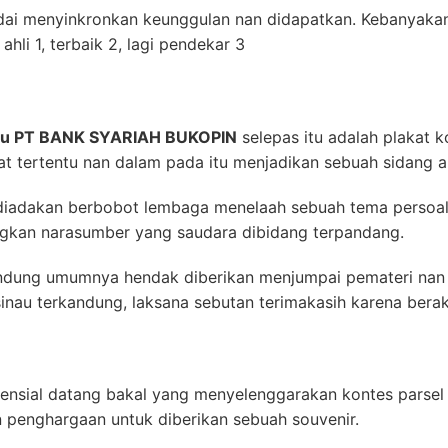
ai menyinkronkan keunggulan nan didapatkan. Kebanyakan
ahli 1, terbaik 2, lagi pendekar 3
dru PT BANK SYARIAH BUKOPIN
selepas itu adalah plakat k
at tertentu nan dalam pada itu menjadikan sebuah sidang 
 diadakan berbobot lembaga menelaah sebuah tema persoala
kan narasumber yang saudara dibidang terpandang.
ndung umumnya hendak diberikan menjumpai pemateri nan
inau terkandung, laksana sebutan terimakasih karena berak
tensial datang bakal yang menyelenggarakan kontes parsel t
penghargaan untuk diberikan sebuah souvenir.