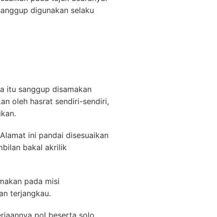
anggup digunakan selaku
nda itu sanggup disamakan
 oleh hasrat sendiri-sendiri,
ikan.
Alamat ini pandai disesuaikan
ilan bakal akrilik
amakan pada misi
an terjangkau.
rjaannya pol beserta solo