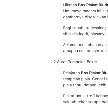
Hikmah
Box Plakat Bl
Umumnya macam ini akan
gambarnya disesuaikan 
Bagi sebab itu desainn
sifat distingtif, biasa
Selama penambahan asma
ataupun custom serta se
2 Surat Tempelan Beker
Pelajaran
Box Plakat B
tempelan piala. Cengki t
piala tentu datang lebi
Plakat untuk trofi keba
seluruh rekor serupa ba