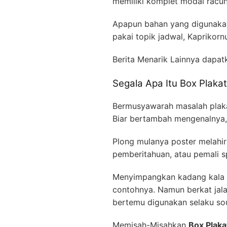
memiliki komplet modal racu
Apapun bahan yang digunakan
pakai topik jadwal, Kaprikorn
Berita Menarik Lainnya dapat
Segala Apa Itu Box Plak
Bermusyawarah masalah plaka
Biar bertambah mengenalnya,
Plong mulanya poster melahirk
pemberitahuan, atau pemali sp
Menyimpangkan kadang kala d
contohnya. Namun berkat jala
bertemu digunakan selaku sou
Memisah-Misahkan
Box Plak