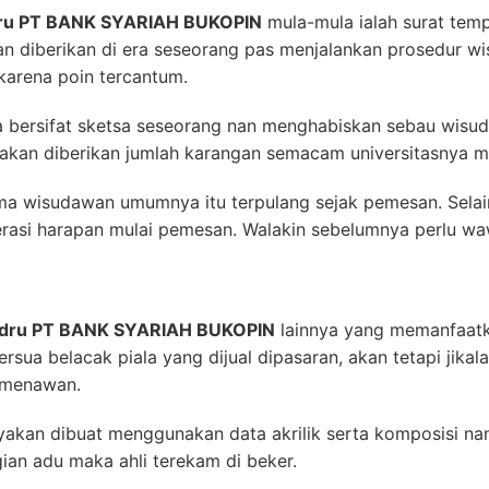
udru PT BANK SYARIAH BUKOPIN
mula-mula ialah surat temp
 diberikan di era seseorang pas menjalankan prosedur wi
karena poin tercantum.
ya bersifat sketsa seseorang nan menghabiskan sebau wis
nya akan diberikan jumlah karangan semacam universitasnya 
 wisudawan umumnya itu terpulang sejak pemesan. Selain
rasi harapan mulai pemesan. Walakin sebelumnya perlu wa
ludru PT BANK SYARIAH BUKOPIN
lainnya yang memanfaatka
ersua belacak piala yang dijual dipasaran, akan tetapi jika
h menawan.
nyakan dibuat menggunakan data akrilik serta komposisi nan
gian adu maka ahli terekam di beker.