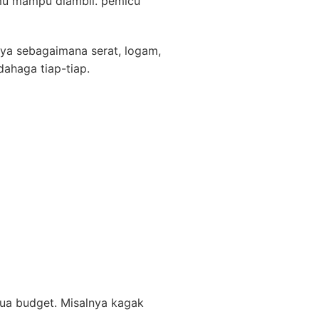
mu mampu diambil. pemicu
nya sebagaimana serat, logam,
dahaga tiap-tiap.
jua budget. Misalnya kagak