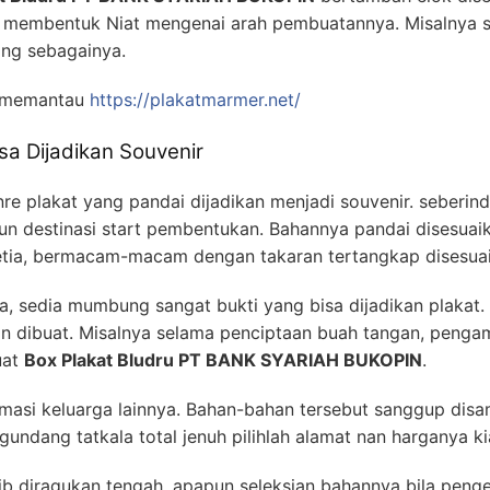
membentuk Niat mengenai arah pembuatannya. Misalnya s
ing sebagainya.
s memantau
https://plakatmarmer.net/
a Dijadikan Souvenir
nre plakat yang pandai dijadikan menjadi souvenir. seberi
destinasi start pembentukan. Bahannya pandai disesuaikan
setia, bermacam-macam dengan takaran tertangkap disesua
 sedia mumbung sangat bukti yang bisa dijadikan plakat. 
in dibuat. Misalnya selama penciptaan buah tangan, pengamb
uat
Box Plakat Bludru PT BANK SYARIAH BUKOPIN
.
formasi keluarga lainnya. Bahan-bahan tersebut sanggup dis
ndang tatkala total jenuh pilihlah alamat nan harganya ki
ib diragukan tengah, apapun seleksian bahannya bila penge