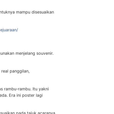
entuknya mampu disesuaikan
ejuaraan/
unakan menjelang souvenir.
 real panggilan,
s rambu-rambu. Itu yakni
a. Era ini poster lagi
suaikan pada tajuk acaranya.