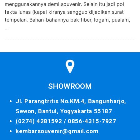
menggunakannya demi souvenir. Selain itu jadi pol
fakta lunas (kapal kiranya sanggup dijadikan surat
tempelan. Bahan-bahannya bak fiber, logam, pualam,
…
SHOWROOM
Jl. Parangtritis No.KM.4, Bangunharjo,
Sewon, Bantul, Yogyakarta 55187
(0274) 4281592 /
0856-4315-7927
kembarsouvenir@gmail.com