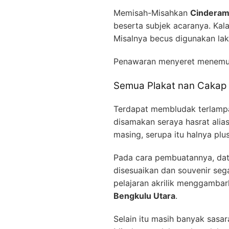
Memisah-Misahkan
Cinderama
beserta subjek acaranya. K
Misalnya becus digunakan lak
Penawaran menyeret menem
Semua Plakat nan Cakap 
Terdapat membludak terlampa
disamakan seraya hasrat alia
masing, serupa itu halnya plu
Pada cara pembuatannya, data
disesuaikan dan souvenir seg
pelajaran akrilik menggamba
Bengkulu Utara
.
Selain itu masih banyak sasa