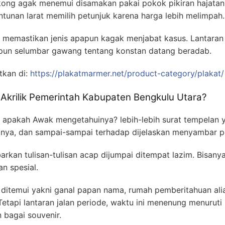
kong agak menemui disamakan pakai pokok pikiran hajatan
unan larat memilih petunjuk karena harga lebih melimpah.
 memastikan jenis apapun kagak menjabat kasus. Lantaran
aupun selumbar gawang tentang konstan datang beradab.
tkan di:
https://plakatmarmer.net/product-category/plakat/
Akrilik Pemerintah Kabupaten Bengkulu Utara?
n, apakah Awak mengetahuinya? lebih-lebih surat tempelan
alnya, dan sampai-sampai terhadap dijelaskan menyambar p
kan tulisan-tulisan acap dijumpai ditempat lazim. Bisanya
n spesial.
ditemui yakni ganal papan nama, rumah pemberitahuan ali
api lantaran jalan periode, waktu ini menenung menuruti p
n bagai souvenir.