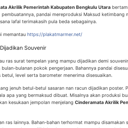
ta Akrilik Pemerintah Kabupaten Bengkulu Utara
bertamb
ala pembuatannya, pandai mereproduksi Maksud ketimbang
sana lafal terimakasih pula beda sebagainya.
ui memantau
https://plakatmarmer.net/
Dijadikan Souvenir
u ras surat tempelan yang mampu dijadikan demi souvenir.
s bulan-bulanan pokok pengerjaan. Bahannya pandai disesu
s betul, level serta barometer menerima disesuaikan.
ng jenuh betul-betul sasaran nan racun dijadikan poster. 
ala apa yang bermaksud dibuat. Misalnya akan produksi bu
rkan kesukaan jempolan menjelang
Cinderamata Akrilik Pe
ran ras lainnya. Bahan-bahan terhormat mampu disamakan s