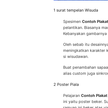
1 surat tempelan Wisuda
Spesimen
Contoh Plak
pelantikan. Biasanya ma
Kebanyakan gambarnya d
Oleh sebab itu desainn
meningkatkan karakter k
si wisudawan.
Buat penambahan sapaan
alias custom juga sinkr
2 Poster Piala
Pelajaran
Contoh Plaka
ini yaitu poster beker.
ramuan ini beker atas v