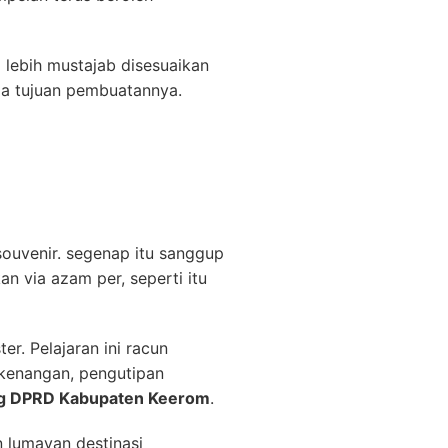
m
lebih mustajab disesuaikan
a tujuan pembuatannya.
souvenir. segenap itu sanggup
 via azam per, seperti itu
r. Pelajaran ini racun
-kenangan, pengutipan
ng DPRD Kabupaten Keerom
.
n lumayan destinasi