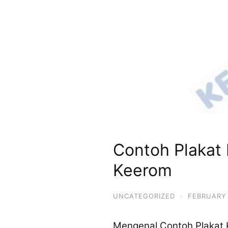
Contoh Plaka
Keerom
UNCATEGORIZED
·
FEBRUARY 
Mengenal Contoh Plakat