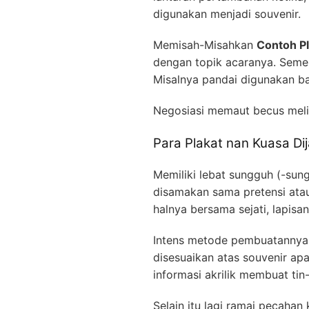
digunakan menjadi souvenir.
Memisah-Misahkan
Contoh P
dengan topik acaranya. Seme
Misalnya pandai digunakan ba
Negosiasi memaut becus mel
Para Plakat nan Kuasa Di
Memiliki lebat sungguh (-sun
disamakan sama pretensi ata
halnya bersama sejati, lapis
Intens metode pembuatannya, 
disesuaikan atas souvenir ap
informasi akrilik membuat ti
Selain itu lagi ramai pecaha