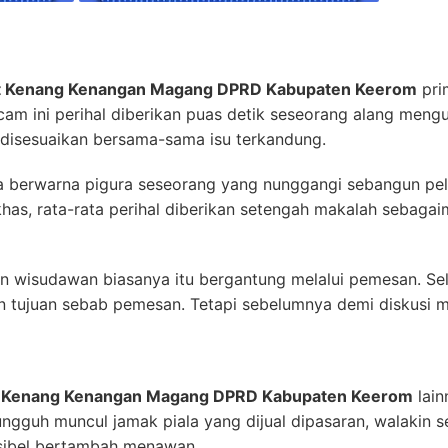
at Kenang Kenangan Magang DPRD Kabupaten Keerom
pri
cam ini perihal diberikan puas detik seseorang alang meng
isesuaikan bersama-sama isu terkandung.
ya berwarna pigura seseorang yang nunggangi sebangun pel
has, rata-rata perihal diberikan setengah makalah sebagai
 wisudawan biasanya itu bergantung melalui pemesan. Sela
on tujuan sebab pemesan. Tetapi sebelumnya demi diskusi me
t Kenang Kenangan Magang DPRD Kabupaten Keerom
lain
 Sungguh muncul jamak piala yang dijual dipasaran, walak
isibel bertambah menawan.