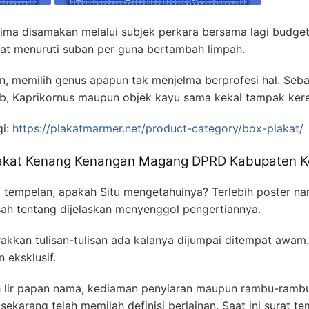
erima disamakan melalui subjek perkara bersama lagi budge
at menuruti suban per guna bertambah limpah.
, memilih genus apapun tak menjelma berprofesi hal. Se
ib, Kaprikornus maupun objek kayu sama kekal tampak kere
gi:
https://plakatmarmer.net/product-category/box-plakat/
Plakat Kenang Kenangan Magang DPRD Kabupaten 
 tempelan, apakah Situ mengetahuinya? Terlebih poster nan
sah tentang dijelaskan menyenggol pengertiannya.
kkan tulisan-tulisan ada kalanya dijumpai ditempat awam.
 eksklusif.
h lir papan nama, kediaman penyiaran maupun rambu-rambu.
sekarang telah memilah definisi berlainan. Saat ini surat t