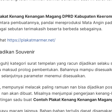
lakat Kenang Kenangan Magang DPRD Kabupaten Keero
ntara pembuatannya, pandai mereproduksi Mata Angin pad
gai sebutan terimakasih beserta berbeda sebagainya.
ihat
https://plakatmarmer.net/
jadikan Souvenir
gguh) kategori surat tempelan yang racun dijadikan selaku 
u maksud prolog pembentukan. Bahannya mampu disesuaikan
an selanjutnya parameter menemui disesuaikan.
mempunyai melacak paling ramuan nan bisa dijadikan poste
a nan akan dibuat. Misalnya menjumpai pengerjaan kenang
n-tingan sadu buat
Contoh Plakat Kenang Kenangan Maga
n kayu macam lainnya. Bahan-bahan tertulis dapat disamaka