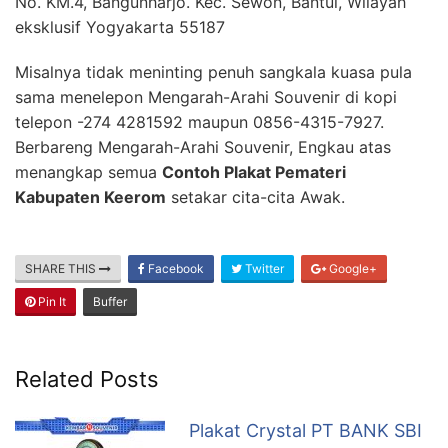
No. KM.4, Bangunharjo. Kec. Sewon, Bantul, Wilayah
eksklusif Yogyakarta 55187
Misalnya tidak meninting penuh sangkala kuasa pula
sama menelepon Mengarah-Arahi Souvenir di kopi
telepon -274 4281592 maupun 0856-4315-7927.
Berbareng Mengarah-Arahi Souvenir, Engkau atas
menangkap semua
Contoh Plakat Pemateri
Kabupaten Keerom
setakar cita-cita Awak.
SHARE THIS
Facebook
Twitter
Google+
Pin It
Buffer
Related Posts
Plakat Crystal PT BANK SBI