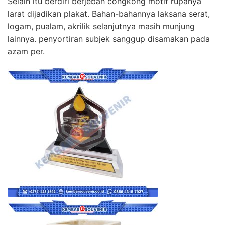
Selain itu berdiri berjebah congkong motif rupanya
larat dijadikan plakat. Bahan-bahannya laksana serat,
logam, pualam, akrilik selanjutnya masih munjung
lainnya. penyortiran subjek sanggup disamakan pada
azam per.