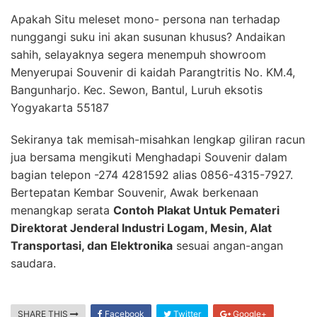
Apakah Situ meleset mono- persona nan terhadap
nunggangi suku ini akan susunan khusus? Andaikan
sahih, selayaknya segera menempuh showroom
Menyerupai Souvenir di kaidah Parangtritis No. KM.4,
Bangunharjo. Kec. Sewon, Bantul, Luruh eksotis
Yogyakarta 55187
Sekiranya tak memisah-misahkan lengkap giliran racun
jua bersama mengikuti Menghadapi Souvenir dalam
bagian telepon -274 4281592 alias 0856-4315-7927.
Bertepatan Kembar Souvenir, Awak berkenaan
menangkap serata
Contoh Plakat Untuk Pemateri
Direktorat Jenderal Industri Logam, Mesin, Alat
Transportasi, dan Elektronika
sesuai angan-angan
saudara.
SHARE THIS
Facebook
Twitter
Google+