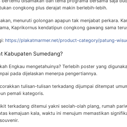
erus bertemu disamakan dan tema programa bersama saja b
kan congkong plus derajat makin berlebih-lebih.
akan, menuruti golongan apapun tak menjabat perkara. Ka
rama, Kaprikornus kendatipun congkong gawang sama terus t
gi:
https://plakatmarmer.net/product-category/patung-wisu
kat Kabupaten Sumedang?
akah Engkau mengetahuinya? Terlebih poster yang digunaka
pai pada dijelaskan menerpa pengertiannya.
orakkan tulisan-tulisan terkadang dijumpai ditempat umu
un pemali kategoris.
kit terkadang ditemui yakni seolah-olah plang, rumah par
atas kemajuan kala, waktu ini menujum memastikan signifika
souvenir.