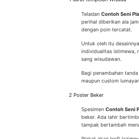
Teladan
Contoh Seni P
perihal diberikan ala j
dengan poin tercatat.
Untuk oleh itu desainn
individualitas istimewa
sang wisudawan.
Bagi penambahan tanda 
maupun custom lumayan s
2 Poster Beker
Spesimen
Contoh Seni 
beker. Ada lahir bertimb
tampak bertambah men
Plakat akan trofi lazim