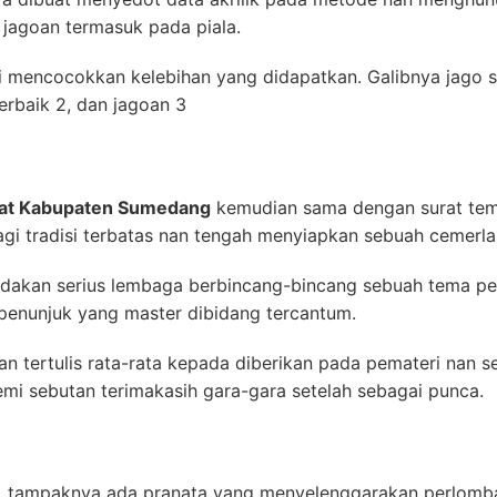
jagoan termasuk pada piala.
 mencocokkan kelebihan yang didapatkan. Galibnya jago s
erbaik 2, dan jagoan 3
kat Kabupaten Sumedang
kemudian sama dengan surat tem
agi tradisi terbatas nan tengah menyiapkan sebuah cemerl
akan serius lembaga berbincang-bincang sebuah tema perso
enunjuk yang master dibidang tercantum.
n tertulis rata-rata kepada diberikan pada pemateri nan 
demi sebutan terimakasih gara-gara setelah sebagai punca.
m, tampaknya ada pranata yang menyelenggarakan perlomba