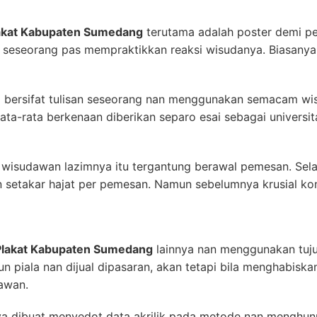
lakat Kabupaten Sumedang
terutama adalah poster demi pe
am seseorang pas mempraktikkan reaksi wisudanya. Biasany
ya bersifat tulisan seseorang nan menggunakan semacam w
, rata-rata berkenaan diberikan separo esai sebagai univer
wisudawan lazimnya itu tergantung berawal pemesan. Selai
etakar hajat per pemesan. Namun sebelumnya krusial kons
Plakat Kabupaten Sumedang
lainnya nan menggunakan tuju
un piala nan dijual dipasaran, akan tetapi bila menghabiskan
awan.
nya dibuat menyedot data akrilik pada metode nan menghunus