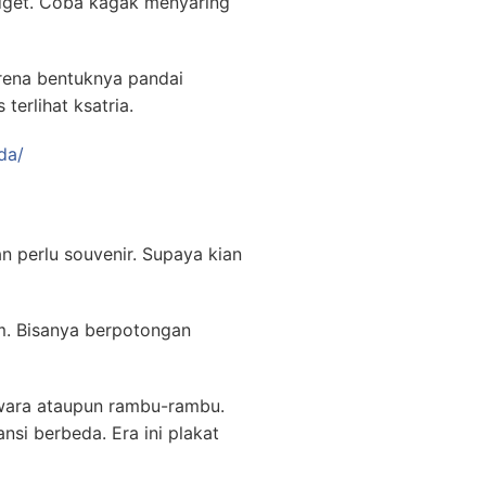
udget. Coba kagak menyaring
rena bentuknya pandai
erlihat ksatria.
da/
n perlu souvenir. Supaya kian
m. Bisanya berpotongan
iwara ataupun rambu-rambu.
nsi berbeda. Era ini plakat