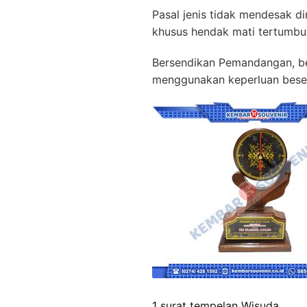
Pasal jenis tidak mendesak d
khusus hendak mati tertumbu
Bersendikan Pemandangan, ber
menggunakan keperluan beser
1 surat tempelan Wisuda