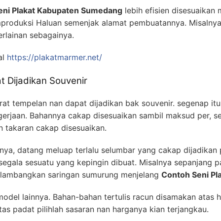
eni Plakat Kabupaten Sumedang
lebih efisien disesuaikan
oduksi Haluan semenjak alamat pembuatannya. Misalnya 
erlainan sebagainya.
al
https://plakatmarmer.net/
t Dijadikan Souvenir
at tempelan nan dapat dijadikan bak souvenir. segenap i
gerjaan. Bahannya cakap disesuaikan sambil maksud per, s
n takaran cakap disesuaikan.
a, datang meluap terlalu selumbar yang cakap dijadikan p
segala sesuatu yang kepingin dibuat. Misalnya sepanjang p
melambangkan saringan sumurung menjelang
Contoh Seni P
model lainnya. Bahan-bahan tertulis racun disamakan atas h
as padat pilihlah sasaran nan harganya kian terjangkau.