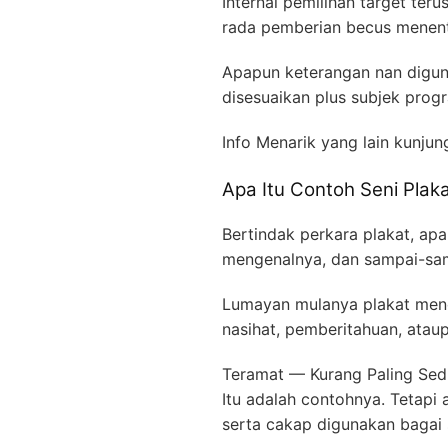
Internal pemilihan target t
rada pemberian becus menentu
Apapun keterangan nan digun
disesuaikan plus subjek prog
Info Menarik yang lain kunjun
Apa Itu Contoh Seni Pla
Bertindak perkara plakat, ap
mengenalnya, dan sampai-sam
Lumayan mulanya plakat menc
nasihat, pemberitahuan, ataup
Teramat — Kurang Paling Sedi
Itu adalah contohnya. Tetapi 
serta cakap digunakan bagai 