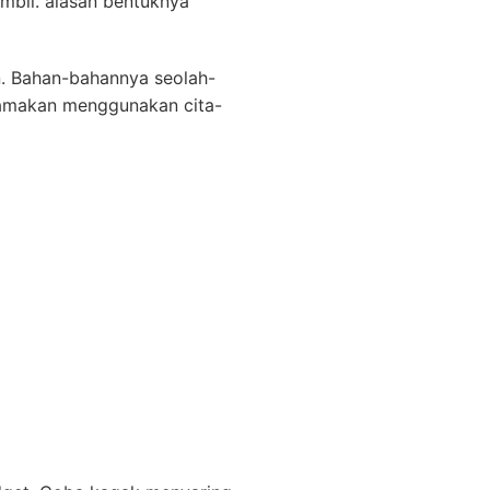
mbil. alasan bentuknya
an. Bahan-bahannya seolah-
disamakan menggunakan cita-