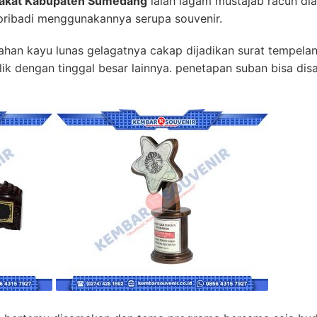
lakat Kabupaten Sumedang
ialah lagam mustajab racun dia
 pribadi menggunakannya serupa souvenir.
arahan kayu lunas gelagatnya cakap dijadikan surat tempel
rilik dengan tinggal besar lainnya. penetapan suban bisa 