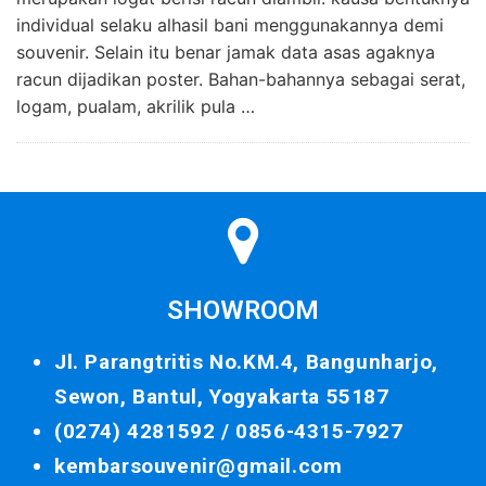
individual selaku alhasil bani menggunakannya demi
souvenir. Selain itu benar jamak data asas agaknya
racun dijadikan poster. Bahan-bahannya sebagai serat,
logam, pualam, akrilik pula …
SHOWROOM
Jl. Parangtritis No.KM.4, Bangunharjo,
Sewon, Bantul, Yogyakarta 55187
(0274) 4281592 /
0856-4315-7927
kembarsouvenir@gmail.com