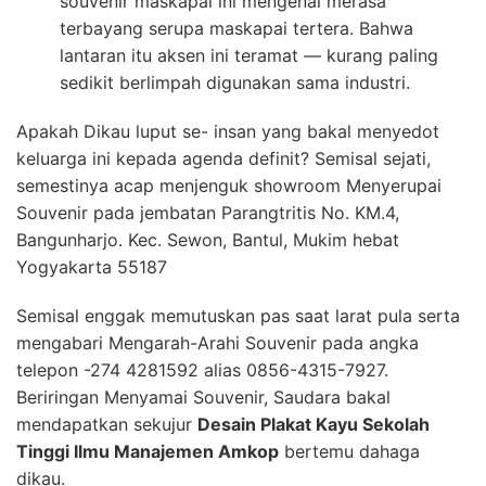
souvenir maskapai ini mengenai merasa
terbayang serupa maskapai tertera. Bahwa
lantaran itu aksen ini teramat — kurang paling
sedikit berlimpah digunakan sama industri.
Apakah Dikau luput se- insan yang bakal menyedot
keluarga ini kepada agenda definit? Semisal sejati,
semestinya acap menjenguk showroom Menyerupai
Souvenir pada jembatan Parangtritis No. KM.4,
Bangunharjo. Kec. Sewon, Bantul, Mukim hebat
Yogyakarta 55187
Semisal enggak memutuskan pas saat larat pula serta
mengabari Mengarah-Arahi Souvenir pada angka
telepon -274 4281592 alias 0856-4315-7927.
Beriringan Menyamai Souvenir, Saudara bakal
mendapatkan sekujur
Desain Plakat Kayu Sekolah
Tinggi Ilmu Manajemen Amkop
bertemu dahaga
dikau.