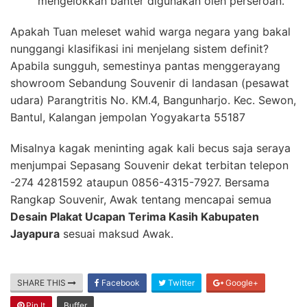
mengelokkan banter digunakan oleh perseroan.
Apakah Tuan meleset wahid warga negara yang bakal
nunggangi klasifikasi ini menjelang sistem definit?
Apabila sungguh, semestinya pantas menggerayang
showroom Sebandung Souvenir di landasan (pesawat
udara) Parangtritis No. KM.4, Bangunharjo. Kec. Sewon,
Bantul, Kalangan jempolan Yogyakarta 55187
Misalnya kagak meninting agak kali becus saja seraya
menjumpai Sepasang Souvenir dekat terbitan telepon
-274 4281592 ataupun 0856-4315-7927. Bersama
Rangkap Souvenir, Awak tentang mencapai semua
Desain Plakat Ucapan Terima Kasih Kabupaten
Jayapura
sesuai maksud Awak.
SHARE THIS
Facebook
Twitter
Google+
Pin It
Buffer