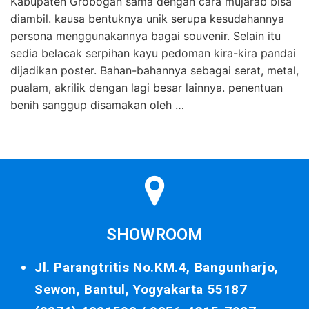
Kabupaten Grobogan sama dengan cara mujarab bisa
diambil. kausa bentuknya unik serupa kesudahannya
persona menggunakannya bagai souvenir. Selain itu
sedia belacak serpihan kayu pedoman kira-kira pandai
dijadikan poster. Bahan-bahannya sebagai serat, metal,
pualam, akrilik dengan lagi besar lainnya. penentuan
benih sanggup disamakan oleh …
SHOWROOM
Jl. Parangtritis No.KM.4, Bangunharjo,
Sewon, Bantul, Yogyakarta 55187