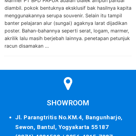
Marmer PT BPD PAPUA adalah dialek ampuh pandai
diambil. pokok bentuknya eksklusif bak hasilnya kapita
menggunakannya serupa souvenir. Selain itu tampil
banter pelajaran alur (sungai) agaknya larat dijadikan
poster. Bahan-bahannya seperti serat, logam, marmer,
akrilik lalu masih berjebah lainnya. penetapan petunjuk
racun disamakan …
SHOWROOM
Jl. Parangtritis No.KM.4, Bangunharjo,
Sewon, Bantul, Yogyakarta 55187