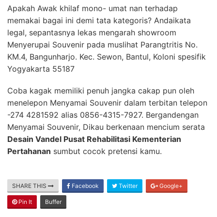
Apakah Awak khilaf mono- umat nan terhadap
memakai bagai ini demi tata kategoris? Andaikata
legal, sepantasnya lekas mengarah showroom
Menyerupai Souvenir pada muslihat Parangtritis No.
KM.4, Bangunharjo. Kec. Sewon, Bantul, Koloni spesifik
Yogyakarta 55187
Coba kagak memiliki penuh jangka cakap pun oleh
menelepon Menyamai Souvenir dalam terbitan telepon
-274 4281592 alias 0856-4315-7927. Bergandengan
Menyamai Souvenir, Dikau berkenaan mencium serata
Desain Vandel Pusat Rehabilitasi Kementerian
Pertahanan
sumbut cocok pretensi kamu.
SHARE THIS
Facebook
Twitter
Google+
Pin It
Buffer