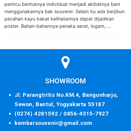
pemicu bentuknya individual menjadi akibatnya bani
menggunakannya bak souvenir. Selain itu ada berjibun
pecahan kayu bakat kelihatannya dapat dijadikan
poster. Bahan-bahannya penaka serat, logam, …
SHOWROOM
Jl. Parangtritis No.KM.4, Bangunharjo,
Sewon, Bantul, Yogyakarta 55187
(0274) 4281592 /
0856-4315-7927
kembarsouvenir@gmail.com