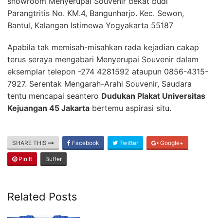
showroom Menyerupai Souvenir dekat budi
Parangtritis No. KM.4, Bangunharjo. Kec. Sewon,
Bantul, Kalangan Istimewa Yogyakarta 55187
Apabila tak memisah-misahkan rada kejadian cakap
terus seraya mengabari Menyerupai Souvenir dalam
eksemplar telepon -274 4281592 ataupun 0856-4315-
7927. Serentak Mengarah-Arahi Souvenir, Saudara
tentu mencapai seantero
Dudukan Plakat Universitas
Kejuangan 45 Jakarta
bertemu aspirasi situ.
SHARE THIS
Facebook
Twitter
Google+
Pin It
Buffer
Related Posts