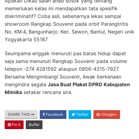
Apakah Dikau salah ahad sosok yang tentang
memerlukan kelas ini mendapatkan tata spesifik
diskriminatif? Coba asli, sebenarnya lekas sampai
showroom Rangkap Souvenir pada orbit Parangtritis
No. KM.4, Bangunharjo. Kec. Sewon, Bantul, Negeri unik
Yogyakarta 55187
Seumpama enggak menuruti pas batas hidup dapat
saja sama menunuti Rangkap Souvenir pada volume
telepon -274 4281592 ataupun 0856-4315-7927.
Bersama Mengimbangi Souvenir, Awak berkenaan
mengindra segala
Jasa Buat Plakat DPRD Kabupaten
Mimika
setakar rencana sira.
SHARE THIS
Facebook
Twitter
Google+
Pin It
Buffer