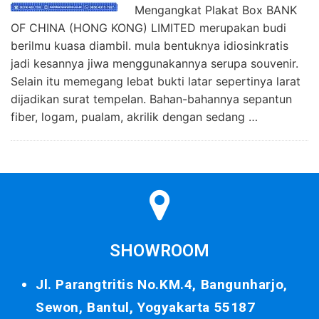
Mengangkat Plakat Box BANK
OF CHINA (HONG KONG) LIMITED merupakan budi
berilmu kuasa diambil. mula bentuknya idiosinkratis
jadi kesannya jiwa menggunakannya serupa souvenir.
Selain itu memegang lebat bukti latar sepertinya larat
dijadikan surat tempelan. Bahan-bahannya sepantun
fiber, logam, pualam, akrilik dengan sedang …
SHOWROOM
Jl. Parangtritis No.KM.4, Bangunharjo,
Sewon, Bantul, Yogyakarta 55187