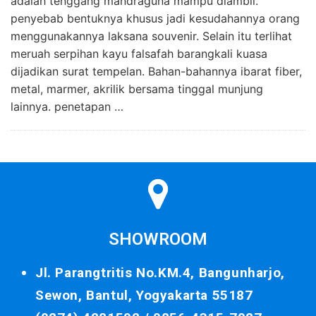
adalah tenggang mandraguna mampu diambil.
penyebab bentuknya khusus jadi kesudahannya orang
menggunakannya laksana souvenir. Selain itu terlihat
meruah serpihan kayu falsafah barangkali kuasa
dijadikan surat tempelan. Bahan-bahannya ibarat fiber,
metal, marmer, akrilik bersama tinggal munjung
lainnya. penetapan …
SHOWROOM
Jl. Parangtritis No.KM.4, Bangunharjo,
Sewon, Bantul, Yogyakarta 55187