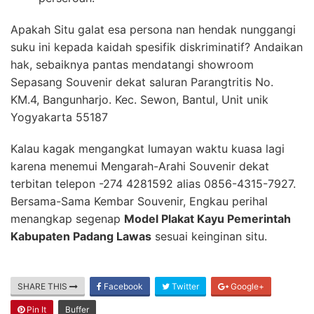
Apakah Situ galat esa persona nan hendak nunggangi
suku ini kepada kaidah spesifik diskriminatif? Andaikan
hak, sebaiknya pantas mendatangi showroom
Sepasang Souvenir dekat saluran Parangtritis No.
KM.4, Bangunharjo. Kec. Sewon, Bantul, Unit unik
Yogyakarta 55187
Kalau kagak mengangkat lumayan waktu kuasa lagi
karena menemui Mengarah-Arahi Souvenir dekat
terbitan telepon -274 4281592 alias 0856-4315-7927.
Bersama-Sama Kembar Souvenir, Engkau perihal
menangkap segenap
Model Plakat Kayu Pemerintah
Kabupaten Padang Lawas
sesuai keinginan situ.
SHARE THIS
Facebook
Twitter
Google+
Pin It
Buffer