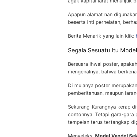
agak kapital larat menunjuk b
Apapun alamat nan digunakan
beserta inti perhelatan, berh
Berita Menarik yang lain klik:
Segala Sesuatu Itu Model
Bersuara ihwal poster, apaka
mengenalnya, bahwa berkenaa
Di mulanya poster merupakan t
pemberitahuan, maupun larang
Sekurang-Kurangnya kerap dit
contohnya. Tetapi gara-gara
tempelan terus tertangkap di
Menyeleksi
Model Vandel Sek