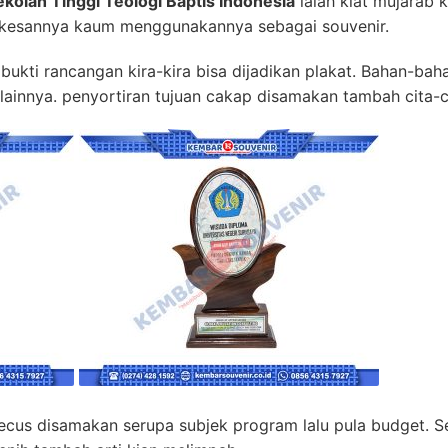
kolah Tinggi Teologi Baptis Indonesia
ialah kiat mujarab 
i kesannya kaum menggunakannya sebagai souvenir.
ukti rancangan kira-kira bisa dijadikan plakat. Bahan-baha
ai lainnya. penyortiran tujuan cakap disamakan tambah cita-
 becus disamakan serupa subjek program lalu pula budget.