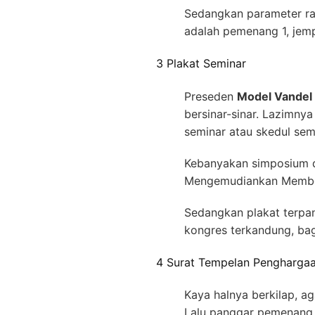
Sedangkan parameter ra
adalah pemenang 1, jemp
3 Plakat Seminar
Preseden
Model Vandel 
bersinar-sinar. Lazimny
seminar atau skedul se
Kebanyakan simposium di
Mengemudiankan Membel
Sedangkan plakat terpa
kongres terkandung, ba
4 Surat Tempelan Pengharga
Kaya halnya berkilap, 
Lalu panggar pemenang 