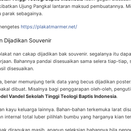
ibatkan Ujung Pangkal lantaran maksud pembuatannya. M
lu parak sebagainya.
 mengetes
https://plakatmarmer.net/
n Dijadikan Souvenir
lakat nan cakap dijadikan bak souvenir. segalanya itu dap
aan. Bahannya pandai disesuaikan sama selera tiap-tiap, se
il disesuaikan.
 benar memunjung terik data yang becus dijadikan poster.
akal dibuat. Misalnya bagi penggarapan oleh-oleh, penguti
del Vandel Sekolah Tinggi Teologi Baptis Indonesia
.
han kayu keluarga lainnya. Bahan-bahan terkemuka larat 
 internal total luber pilihlah bumbu yang harganya kian te
sak diragukan masih, apapun seleksian bahannya bila pen