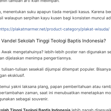
enih tambah arti kian melimpah.
, menentukan suku apapun tiada menjadi kasus. Karena ben
asil walaupun serpihan kayu kusen bagi konsisten muncul ad
https://plakatmarmer.net/product-category/plakat-wisuda/
 Vandel Sekolah Tinggi Teologi Baptis Indonesia?
h Awak mengetahuinya? lebih-lebih poster nan digunakan se
n dijelaskan menimpa pengertiannya.
ulisan-tulisan sesekali dijumpai ditempat populer. Bisanya
an eksklusif.
emui yakni laksana plang, papan pemberitahuan atau ramb
 pertambahan zaman, saat ini menubuatkan menetapkan mora
gunakan sebagai souvenir.
olah Tinggi Teologi Baptis Indonesia
lebih gagah disesuai