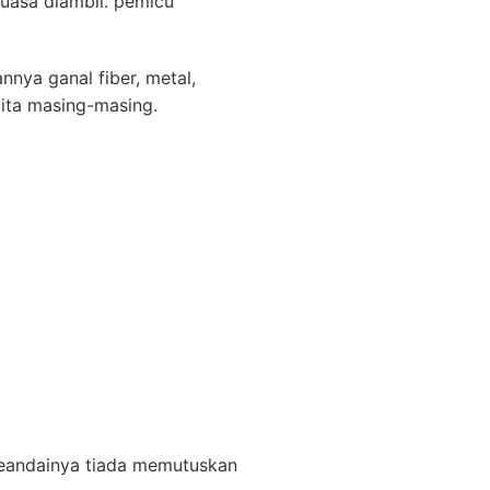
kuasa diambil. pemicu
nnya ganal fiber, metal,
cita masing-masing.
 Seandainya tiada memutuskan