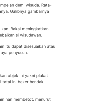
empelan demi wisuda. Rata-
danya. Galibnya gambarnya
tikan. Bakal meningkatkan
kebaikan si wisudawan.
n itu dapat disesuaikan atau
raya penyusun.
an objek ini yakni plakat
 tatal ini beker hendak
ain nan membetot. menurut