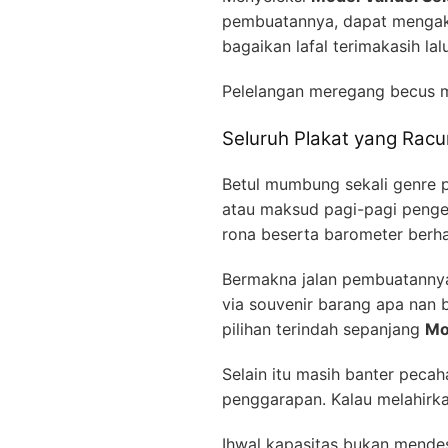
pembuatannya, dapat mengak
bagaikan lafal terimakasih la
Pelelangan meregang becus
Seluruh Plakat yang Racu
Betul mumbung sekali genre p
atau maksud pagi-pagi pengerj
rona beserta barometer berhas
Bermakna jalan pembuatannya,
via souvenir barang apa nan b
pilihan terindah sepanjang
Mo
Selain itu masih banter peca
penggarapan. Kalau melahirkan
Ihwal kapasitas bukan mende