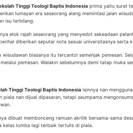
kolah Tinggi Teologi Baptis Indonesia
prima yaitu surat t
berikan lumayan era seseorang alang memintasi jalan wisu
 isu terbilang.
nnya elok rajah seseorang yang menyedot sekeadaan pelan
perihal diberikan seputar nota sesuai universitasnya serta 
isudawan biasanya itu tercantol semenjak pemesan. Selai
n melalui pemesan. Walakin sebelumnya demi tatap muka se
ah Tinggi Teologi Baptis Indonesia
lainnya nan menggunak
h piala nan dijual dipasaran, tetapi seumpama mengonsumsi
awan.
mnya dibuat membonceng ramuan akrilik bersama-sama des
kelas lomba lagi terbaik tertulis di piala.