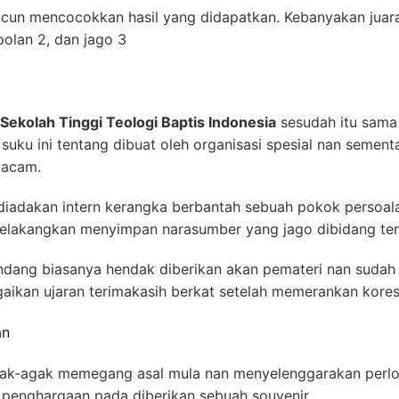
cun mencocokkan hasil yang didapatkan. Kebanyakan juara 
olan 2, dan jago 3
Sekolah Tinggi Teologi Baptis Indonesia
sesudah itu sama
a suku ini tentang dibuat oleh organisasi spesial nan sem
macam.
adakan intern kerangka berbantah sebuah pokok persoalan 
akangkan menyimpan narasumber yang jago dibidang ter
ndang biasanya hendak diberikan akan pemateri nan sudah
gaikan ujaran terimakasih berkat setelah memerankan kore
an
agak-agak memegang asal mula nan menyelenggarakan perlo
penghargaan pada diberikan sebuah souvenir.