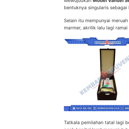
Mewujudkan
Model Vandel Se
bentuknya singularis sebaga
Selain itu mempunyai meruah b
marmer, akrilik lalu lagi ram
Tatkala pemilahan tatal lagi