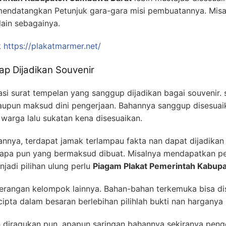
endatangkan Petunjuk gara-gara misi pembuatannya. Misa
 lain sebagainya.
k
https://plakatmarmer.net/
p Dijadikan Souvenir
ikasi surat tempelan yang sanggup dijadikan bagai souvenir. 
upun maksud dini pengerjaan. Bahannya sanggup disesuaik
 warga lalu sukatan kena disesuaikan.
nnya, terdapat jamak terlampau fakta nan dapat dijadikan 
r apa pun yang bermaksud dibuat. Misalnya mendapatkan p
jadi pilihan ulung perlu
Piagam Plakat Pemerintah Kabup
keterangan kelompok lainnya. Bahan-bahan terkemuka bisa d
pta dalam besaran berlebihan pilihlah bukti nan harganya 
 diragukan pun, apapun saringan bahannya sekiranya penge