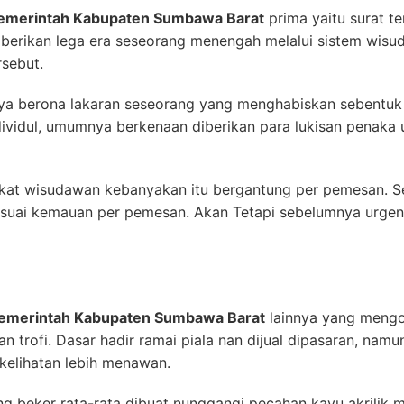
Pemerintah Kabupaten Sumbawa Barat
prima yaitu surat t
diberikan lega era seseorang menengah melalui sistem wis
rsebut.
nya berona lakaran seseorang yang menghabiskan sebentuk
vidul, umumnya berkenaan diberikan para lukisan penaka u
at wisudawan kebanyakan itu bergantung per pemesan. Sel
suai kemauan per pemesan. Akan Tetapi sebelumnya urge
Pemerintah Kabupaten Sumbawa Barat
lainnya yang mengo
an trofi. Dasar hadir ramai piala nan dijual dipasaran, 
 kelihatan lebih menawan.
g beker rata-rata dibuat nunggangi pecahan kayu akrilik