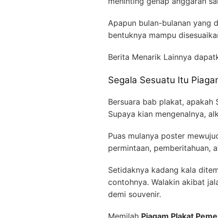
meninting genap anggaran s
Apapun bulan-bulanan yang di
bentuknya mampu disesuaikan 
Berita Menarik Lainnya dapat
Segala Sesuatu Itu Piag
Bersuara bab plakat, apakah
Supaya kian mengenalnya, alk
Puas mulanya poster mewujudk
permintaan, pemberitahuan, a
Setidaknya kadang kala dite
contohnya. Walakin akibat jal
demi souvenir.
Memilah
Piagam Plakat Peme