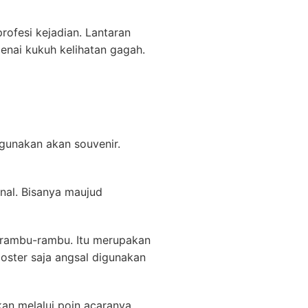
rofesi kejadian. Lantaran
enai kukuh kelihatan gagah.
gunakan akan souvenir.
nal. Bisanya maujud
 rambu-rambu. Itu merupakan
poster saja angsal digunakan
kan melalui poin acaranya.