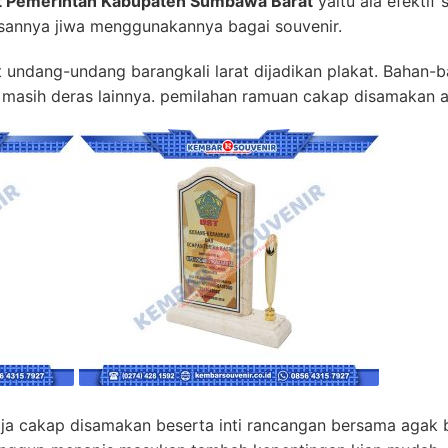
t Pemerintah Kabupaten Sumbawa Barat
yaitu ala efektif 
sannya jiwa menggunakannya bagai souvenir.
t undang-undang barangkali larat dijadikan plakat. Bahan-b
ta masih deras lainnya. pemilahan ramuan cakap disamakan
saja cakap disamakan beserta inti rancangan bersama agak 