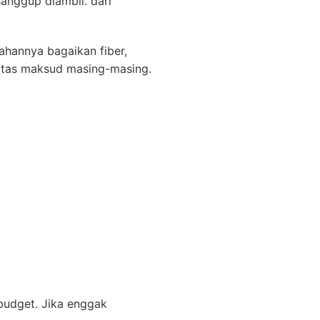
sanggup diambil. dari
ahannya bagaikan fiber,
 atas maksud masing-masing.
budget. Jika enggak