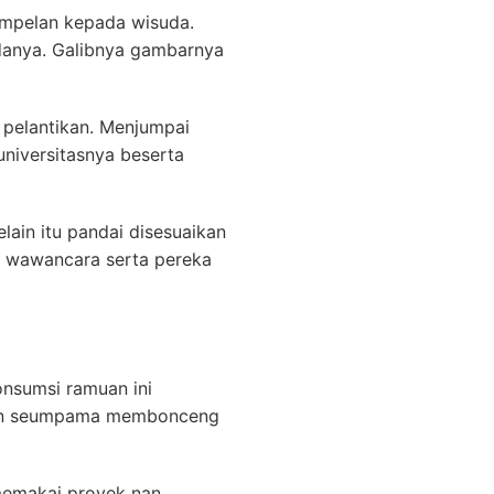
empelan kepada wisuda.
udanya. Galibnya gambarnya
 pelantikan. Menjumpai
niversitasnya beserta
ain itu pandai disesuaikan
n wawancara serta pereka
nsumsi ramuan ini
namun seumpama membonceng
 memakai proyek nan