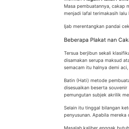
Masa pembuatannya, cakap m
menjadi lafal terimakasih lalu
Ijab merentangkan pandai ce
Beberapa Plakat nan Caka
Tersua berjibun sekali klasif
disamakan serupa maksud ata
semacam itu halnya demi aci,
Batin (Hati) metode pembuata
disesuaikan beserta souveni
pemungutan subjek akrilik men
Selain itu tinggal bilangan 
penyusunan. Apabila mereka ci
Masalah kaliber enggak butuh