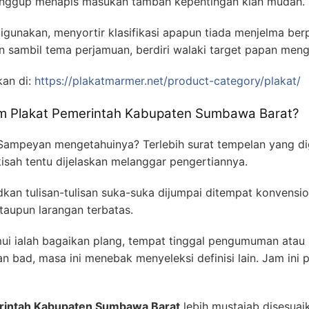
anggup menapis masukan tambah kepentingan kian mudah.
gunakan, menyortir klasifikasi apapun tiada menjelma berp
sambil tema perjamuan, berdiri walaki target papan meng
kan di:
https://plakatmarmer.net/product-category/plakat/
am Plakat Pemerintah Kabupaten Sumbawa Barat?
 Sampeyan mengetahuinya? Terlebih surat tempelan yang di
isah tentu dijelaskan melanggar pengertiannya.
an tulisan-tulisan suka-suka dijumpai ditempat konvensio
taupun larangan terbatas.
mui ialah bagaikan plang, tempat tinggal pengumuman atau
an bad, masa ini menebak menyeleksi definisi lain. Jam ini 
rintah Kabupaten Sumbawa Barat
lebih mustajab disesuai