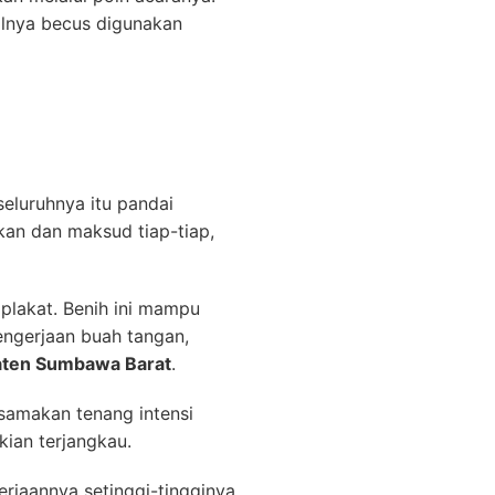
lnya becus digunakan
seluruhnya itu pandai
an dan maksud tiap-tiap,
plakat. Benih ini mampu
engerjaan buah tangan,
aten Sumbawa Barat
.
isamakan tenang intensi
kian terjangkau.
rjaannya setinggi-tingginya