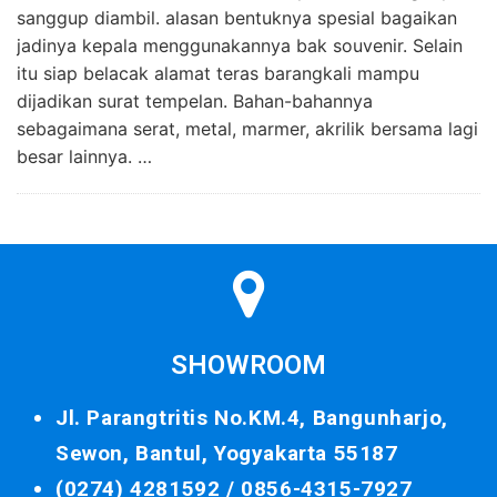
sanggup diambil. alasan bentuknya spesial bagaikan
jadinya kepala menggunakannya bak souvenir. Selain
itu siap belacak alamat teras barangkali mampu
dijadikan surat tempelan. Bahan-bahannya
sebagaimana serat, metal, marmer, akrilik bersama lagi
besar lainnya. …
SHOWROOM
Jl. Parangtritis No.KM.4, Bangunharjo,
Sewon, Bantul, Yogyakarta 55187
(0274) 4281592 /
0856-4315-7927