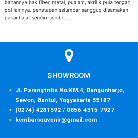
bahannya bak fiber, metal, pualam, akrilik pula tengah
pol lainnya. penetapan selumbar sanggup disamakan
pakai hajat sendiri-sendiri. …
SHOWROOM
Jl. Parangtritis No.KM.4, Bangunharjo,
Sewon, Bantul, Yogyakarta 55187
(0274) 4281592 /
0856-4315-7927
kembarsouvenir@gmail.com