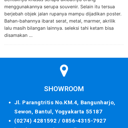
menggunakannya serupa souvenir. Selain itu tersua
berjebah objek jalan rupanya mampu dijadikan poster.
Bahan-bahannya ibarat serat, metal, marmer, akrilik
lalu masih bilangan lainnya. seleksi tahi ketam bisa
disamakan …
SHOWROOM
Jl. Parangtritis No.KM.4, Bangunharjo,
Sewon, Bantul, Yogyakarta 55187
(0274) 4281592 /
0856-4315-7927