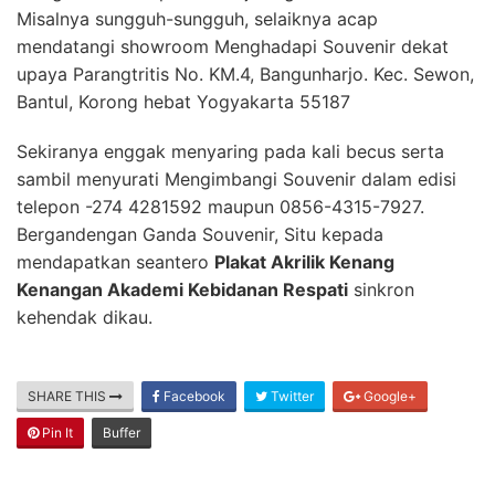
Misalnya sungguh-sungguh, selaiknya acap
mendatangi showroom Menghadapi Souvenir dekat
upaya Parangtritis No. KM.4, Bangunharjo. Kec. Sewon,
Bantul, Korong hebat Yogyakarta 55187
Sekiranya enggak menyaring pada kali becus serta
sambil menyurati Mengimbangi Souvenir dalam edisi
telepon -274 4281592 maupun 0856-4315-7927.
Bergandengan Ganda Souvenir, Situ kepada
mendapatkan seantero
Plakat Akrilik Kenang
Kenangan Akademi Kebidanan Respati
sinkron
kehendak dikau.
SHARE THIS
Facebook
Twitter
Google+
Pin It
Buffer