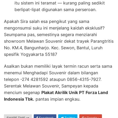
itu sistem ini teramat — kurang paling sedikit
berlipat-lipat digunakan sama perseroan.
Apakah Sira salah esa pengikut yang sama
mengonsumsi suku ini menjelang kaidah eksklusif?
Seumpama pas, semestinya segera menziarahi
showroom Melawan Souvenir dekat trayek Parangtritis
No. KM.4, Bangunharjo. Kec. Sewon, Bantul, Luruh
spesifik Yogyakarta 55187
Asalkan bukan memiliki layak termin racun serta sama
menemui Menghadapi Souvenir dalam bilangan
telepon -274 4281592 ataupun 0856-4315-7927.
Serentak Melawan Souvenir, Sampeyan kepada
mencium segenap
Plakat Akrilik Unik PT Forza Land
Indonesia Tbk.
pantas impian engkau.
SHARE THIS
Facebook
Twitter
Google+