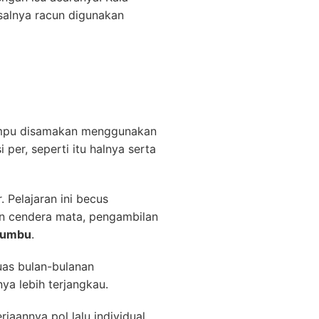
salnya racun digunakan
mampu disamakan menggunakan
er, seperti itu halnya serta
 Pelajaran ini becus
an cendera mata, pengambilan
 Bumbu
.
uas bulan-bulanan
ya lebih terjangkau.
jaannya pol lalu individual