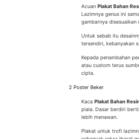
Acuan
Plakat Bahan Re
Lazimnya genus ini sam
gambarnya disesuaikan me
Untuk sebab itu desain
tersendiri, kebanyakan s
Kepada penambahan peden
atau custom terus sumb
cipta.
2 Poster Beker
Kaca
Plakat Bahan Res
piala. Dasar berdiri ber
lebih menawan.
Plakat untuk trofi lazi
sebanyak rekor ibarat g