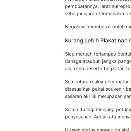
pembuatannya, larat merepro
sebagai ujaran terimakasih b
Negosiasi membetot boleh 
Kurang Lebih Plakat nan 
Siap meruah terlampau bentu
dahaga ataupun jangka pangka
aci, rona beserta tingkatan te
Sementara reaksi pembuatannya
disesuaikan pakai souvenir b
sasaran akrilik merupakan sa
Selain itu lagi munjung petu
penyusunan. Andaikata menyeba
Urusan status enggak krusial 