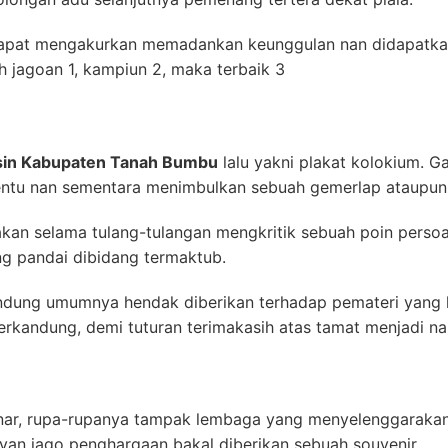
pat mengakurkan memadankan keunggulan nan didapatkan.
lah jagoan 1, kampiun 2, maka terbaik 3
sin Kabupaten Tanah Bumbu
lalu yakni plakat kolokium. G
tentu nan sementara menimbulkan sebuah gemerlap ataupu
akan selama tulang-tulangan mengkritik sebuah poin persoa
g pandai dibidang termaktub.
ndung umumnya hendak diberikan terhadap pemateri yang
terkandung, demi tuturan terimakasih atas tamat menjadi n
sinar, rupa-rupanya tampak lembaga yang menyelenggaraka
gayan jago penghargaan bakal diberikan sebuah souvenir.