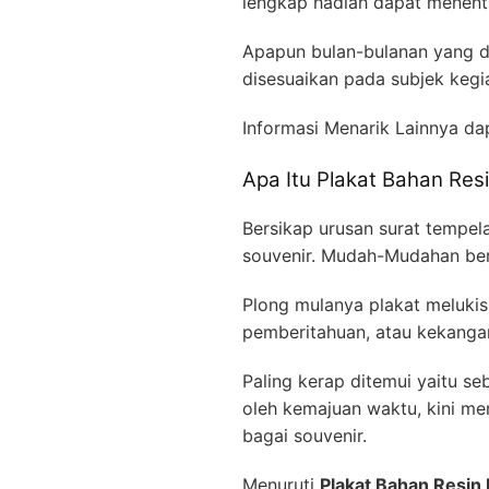
lengkap hadiah dapat menent
Apapun bulan-bulanan yang d
disesuaikan pada subjek keg
Informasi Menarik Lainnya da
Apa Itu Plakat Bahan Re
Bersikap urusan surat tempel
souvenir. Mudah-Mudahan ber
Plong mulanya plakat melukisk
pemberitahuan, atau kekangan
Paling kerap ditemui yaitu s
oleh kemajuan waktu, kini me
bagai souvenir.
Menuruti
Plakat Bahan Resi