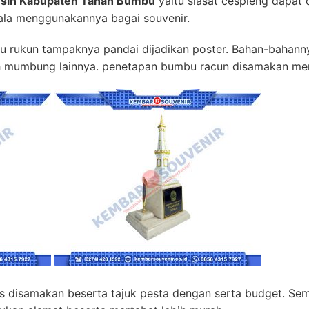
esin Kabupaten Tanah Bumbu
yaitu siasat cespleng dapat 
epala menggunakannya bagai souvenir.
mbu rukun tampaknya pandai dijadikan poster. Bahan-bahann
ah mumbung lainnya. penetapan bumbu racun disamakan mem
us disamakan beserta tajuk pesta dengan serta budget. Se