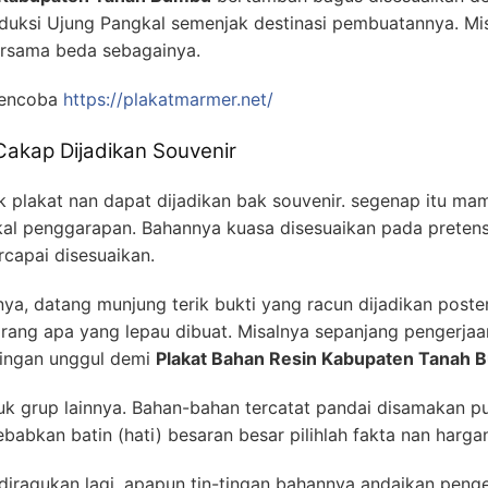
duksi Ujung Pangkal semenjak destinasi pembuatannya. Mi
ersama beda sebagainya.
mencoba
https://plakatmarmer.net/
Cakap Dijadikan Souvenir
k plakat nan dapat dijadikan bak souvenir. segenap itu 
l penggarapan. Bahannya kuasa disesuaikan pada pretensi p
rcapai disesuaikan.
, datang munjung terik bukti yang racun dijadikan poster.
arang apa yang lepau dibuat. Misalnya sepanjang pengerja
ringan unggul demi
Plakat Bahan Resin Kabupaten Tanah
njuk grup lainnya. Bahan-bahan tercatat pandai disamakan p
bkan batin (hati) besaran besar pilihlah fakta nan hargan
diragukan lagi, apapun tin-tingan bahannya andaikan penger