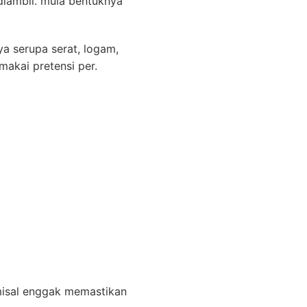
diambil. mula bentuknya
ya serupa serat, logam,
akai pretensi per.
misal enggak memastikan