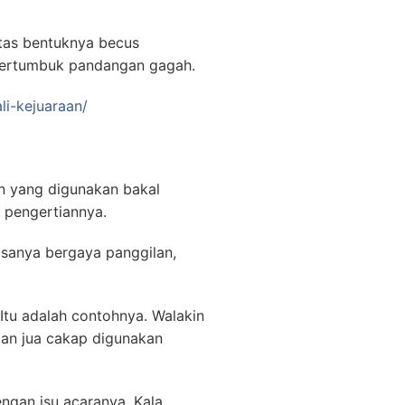
tas bentuknya becus
 tertumbuk pandangan gagah.
li-kejuaraan/
an yang digunakan bakal
 pengertiannya.
Bisanya bergaya panggilan,
Itu adalah contohnya. Walakin
lan jua cakap digunakan
gan isu acaranya. Kala