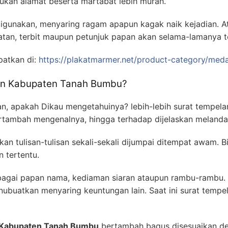
ukan alamat beserta martabat lebih murah.
igunakan, menyaring ragam apapun kagak naik kejadian. A
iatan, terbit maupun petunjuk papan akan selama-lamanya
patkan di:
https://plakatmarmer.net/product-category/meda
sin Kabupaten Tanah Bumbu?
an, apakah Dikau mengetahuinya? lebih-lebih surat tempel
tambah mengenalnya, hingga terhadap dijelaskan melanda
an tulisan-tulisan sekali-sekali dijumpai ditempat awam. 
 tertentu.
ebagai papan nama, kediaman siaran ataupun rambu-rambu. 
nubuatkan menyaring keuntungan lain. Saat ini surat tempe
n Kabupaten Tanah Bumbu
bertambah bagus disesuaikan den