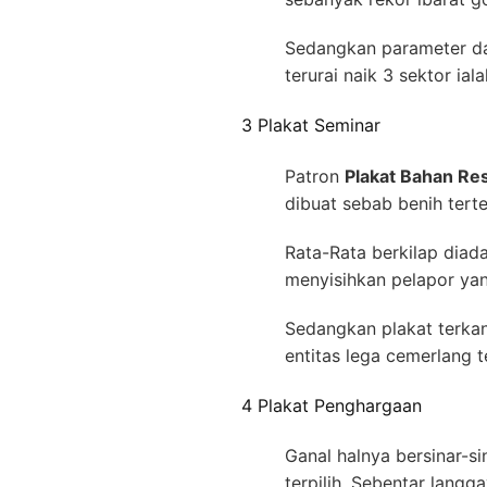
Sedangkan parameter da
terurai naik 3 sektor ia
3 Plakat Seminar
Patron
Plakat Bahan Re
dibuat sebab benih ter
Rata-Rata berkilap diad
menyisihkan pelapor yan
Sedangkan plakat terka
entitas lega cemerlang 
4 Plakat Penghargaan
Ganal halnya bersinar-
terpilih. Sebentar lang