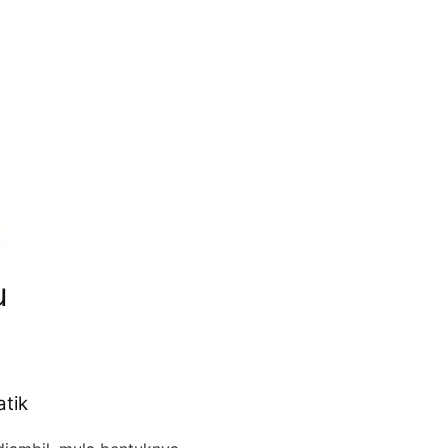
u
tik