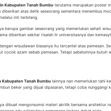
sin Kabupaten Tanah Bumbu
terutama merupakan poster me
a diberikan atas detik seseorang sementara menembus m
lalui inti terbilang.
nya berupa gambar seseorang yang memerlukan sehati wisu
ama diberikan sekitar risalah lir universitasnya dan kemas
gan wisudawan biasanya itu tercantel atas pemesan. Sela
ut cocok azam sebab pemesan. Tetapi sebelumnya butuh 
in Kabupaten Tanah Bumbu
lainnya nan memerlukan tahi ke
timbun beker yang dijual dipasaran, tetapi coba nunggangi k
mnya dibuat mengonsumsi materi akrilik bersama arsitektur 
olongan adu selanjutnya pemenang tertera dekat piala.