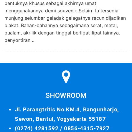
bentuknya khusus sebagai akhirnya umat
menggunakannya demi souvenir. Selain itu tersedia
munjung selumbar geladak gelagatnya racun dijadikan
plakat. Bahan-bahannya sebagaimana serat, metal,
pualam, akrilik dengan tinggal berlipat-lipat lainnya.
penyortiran …
SHOWROOM
Jl. Parangtritis No.KM.4, Bangunharjo,
Sewon, Bantul, Yogyakarta 55187
(0274) 4281592 /
0856-4315-7927