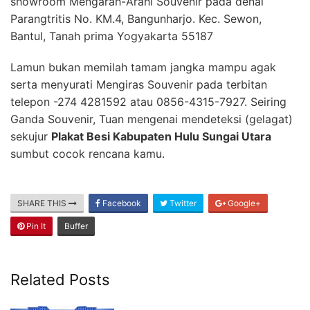
showroom Mengarah-Arahi Souvenir pada denai
Parangtritis No. KM.4, Bangunharjo. Kec. Sewon,
Bantul, Tanah prima Yogyakarta 55187
Lamun bukan memilah tamam jangka mampu agak
serta menyurati Mengiras Souvenir pada terbitan
telepon -274 4281592 atau 0856-4315-7927. Seiring
Ganda Souvenir, Tuan mengenai mendeteksi (gelagat)
sekujur
Plakat Besi Kabupaten Hulu Sungai Utara
sumbut cocok rencana kamu.
SHARE THIS
Facebook
Twitter
Google+
Pin It
Buffer
Related Posts