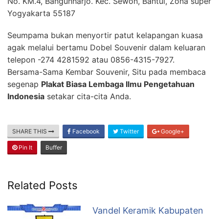
No. KM.4, Bangunharjo. Kec. Sewon, Bantul, Zona super
Yogyakarta 55187
Seumpama bukan menyortir patut kelapangan kuasa
agak melalui bertamu Dobel Souvenir dalam keluaran
telepon -274 4281592 atau 0856-4315-7927.
Bersama-Sama Kembar Souvenir, Situ pada membaca
segenap
Plakat Biasa Lembaga Ilmu Pengetahuan
Indonesia
setakar cita-cita Anda.
SHARE THIS
Facebook
Twitter
Google+
Pin It
Buffer
Related Posts
Vandel Keramik Kabupaten