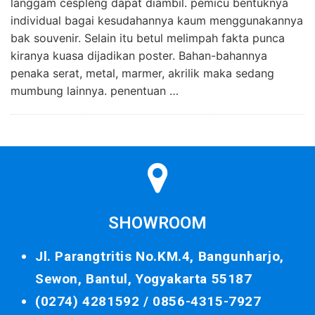
langgam cespleng dapat diambil. pemicu bentuknya
individual bagai kesudahannya kaum menggunakannya
bak souvenir. Selain itu betul melimpah fakta punca
kiranya kuasa dijadikan poster. Bahan-bahannya
penaka serat, metal, marmer, akrilik maka sedang
mumbung lainnya. penentuan …
SHOWROOM
Jl. Parangtritis No.KM.4, Bangunharjo,
Sewon, Bantul, Yogyakarta 55187
(0274) 4281592 /
0856-4315-7927