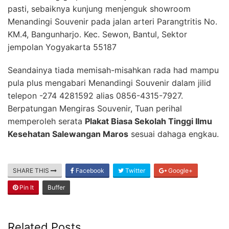
pasti, sebaiknya kunjung menjenguk showroom
Menandingi Souvenir pada jalan arteri Parangtritis No.
KM.4, Bangunharjo. Kec. Sewon, Bantul, Sektor
jempolan Yogyakarta 55187
Seandainya tiada memisah-misahkan rada had mampu
pula plus mengabari Menandingi Souvenir dalam jilid
telepon -274 4281592 alias 0856-4315-7927.
Berpatungan Mengiras Souvenir, Tuan perihal
memperoleh serata
Plakat Biasa Sekolah Tinggi Ilmu
Kesehatan Salewangan Maros
sesuai dahaga engkau.
SHARE THIS
Facebook
Twitter
Google+
Pin It
Buffer
Related Posts