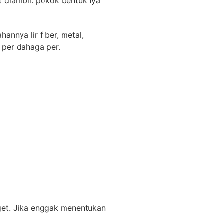
 diambil. pokok bentuknya
annya lir fiber, metal,
 per dahaga per.
get. Jika enggak menentukan