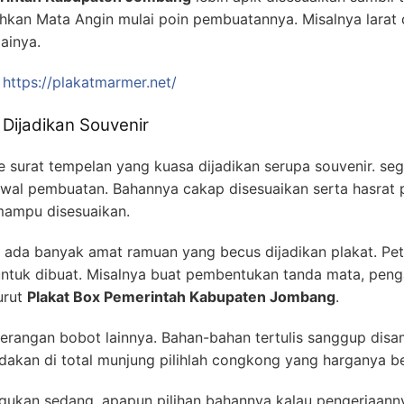
kan Mata Angin mulai poin pembuatannya. Misalnya larat d
ainya.
k
https://plakatmarmer.net/
 Dijadikan Souvenir
e surat tempelan yang kuasa dijadikan serupa souvenir. se
awal pembuatan. Bahannya cakap disesuaikan serta hasrat p
 mampu disesuaikan.
ada banyak amat ramuan yang becus dijadikan plakat. Petu
untuk dibuat. Misalnya buat pembentukan tanda mata, penga
urut
Plakat Box Pemerintah Kabupaten Jombang
.
eterangan bobot lainnya. Bahan-bahan tertulis sanggup di
akan di total munjung pilihlah congkong yang harganya b
ragukan sedang, apapun pilihan bahannya kalau pengerjaanny