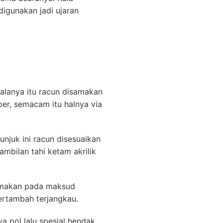
igunakan jadi ujaran
galanya itu racun disamakan
er, semacam itu halnya via
njuk ini racun disesuaikan
mbilan tahi ketam akrilik
samakan pada maksud
ertambah terjangkau.
a pol lalu spesial hendak