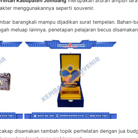
erintah Kabupaten Jombang
merupakan aturan ampuh larat
akter menggunakannya seperti souvenir.
lambar barangkali mampu dijadikan surat tempelan. Bahan-bah
tengah meluap lainnya. penetapan pelajaran becus disamakan
cakap disamakan tambah topik perhelatan dengan jua bud