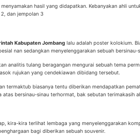
 menyamakan hasil yang didapatkan. Kebanyakan ahli untu
k 2, dan jempolan 3
rintah Kabupaten Jombang
lalu adalah poster kolokium. Bia
 spesial nan sedangkan menyelenggarakan sebuah bersinau-
an analitis tulang beragangan mengurai sebuah tema perma
sok rujukan yang cendekiawan dibidang tersebut.
an termaktub biasanya tentu diberikan mendapatkan pemat
tas bersinau-sinau terhormat, bak sebutan terimakasih ak
p, kira-kira terlihat lembaga yang menyelenggarakan kompe
enghargaan bagi diberikan sebuah souvenir.