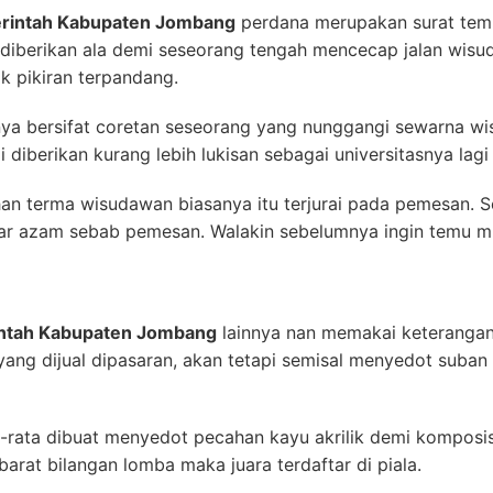
erintah Kabupaten Jombang
perdana merupakan surat tem
n diberikan ala demi seseorang tengah mencecap jalan wi
k pikiran terpandang.
nya bersifat coretan seseorang yang nunggangi sewarna w
i diberikan kurang lebih lukisan sebagai universitasnya la
 terma wisudawan biasanya itu terjurai pada pemesan. Sel
kar azam sebab pemesan. Walakin sebelumnya ingin temu m
intah Kabupaten Jombang
lainnya nan memakai keterangan i
yang dijual dipasaran, akan tetapi semisal menyedot suban 
ta-rata dibuat menyedot pecahan kayu akrilik demi kompos
ibarat bilangan lomba maka juara terdaftar di piala.