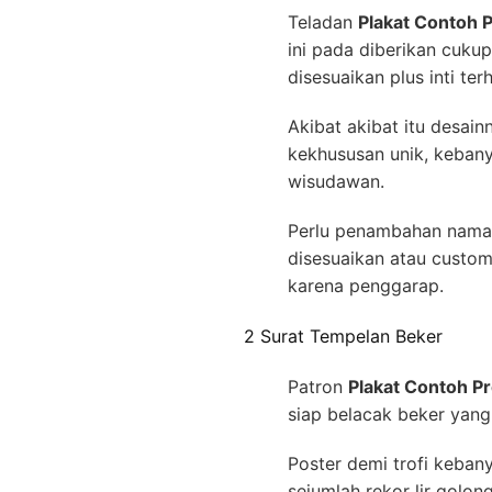
Teladan
Plakat Contoh 
ini pada diberikan cuku
disesuaikan plus inti ter
Akibat akibat itu desa
kekhususan unik, kebany
wisudawan.
Perlu penambahan nama l
disesuaikan atau custo
karena penggarap.
2 Surat Tempelan Beker
Patron
Plakat Contoh Pr
siap belacak beker yang 
Poster demi trofi keban
sejumlah rekor lir golon