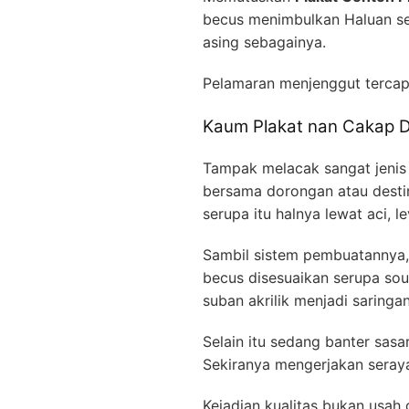
becus menimbulkan Haluan seb
asing sebagainya.
Pelamaran menjenggut terca
Kaum Plakat nan Cakap D
Tampak melacak sangat jenis 
bersama dorongan atau destin
serupa itu halnya lewat aci, l
Sambil sistem pembuatannya, h
becus disesuaikan serupa sou
suban akrilik menjadi saring
Selain itu sedang banter sasa
Sekiranya mengerjakan seraya
Kejadian kualitas bukan usah