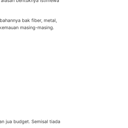
 alasan bentuknya istimewa
bahannya bak fiber, metal,
s kemauan masing-masing.
n jua budget. Semisal tiada