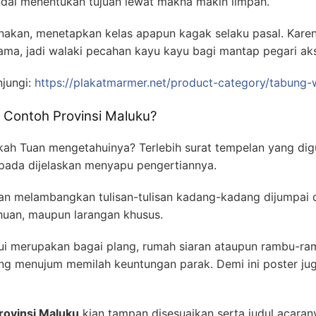
dai menentukan tujuan lewat makna makin limpah.
nakan, menetapkan kelas apapun kagak selaku pasal. Kare
ama, jadi walaki pecahan kayu kayu bagi mantap pegari aks
njungi:
https://plakatmarmer.net/product-category/tabung-
t Contoh Provinsi Maluku?
kah Tuan mengetahuinya? Terlebih surat tempelan yang digu
ada dijelaskan menyapu pengertiannya.
n melambangkan tulisan-tulisan kadang-kadang dijumpai d
huan, maupun larangan khusus.
ui merupakan bagai plang, rumah siaran ataupun rambu-ram
ng menujum memilah keuntungan parak. Demi ini poster ju
rovinsi Maluku
kian tampan disesuaikan serta judul acara