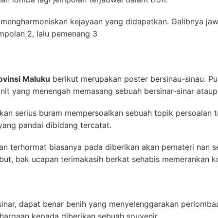
 mengharmoniskan kejayaan yang didapatkan. Galibnya jaw
empolan 2, lalu pemenang 3
ovinsi Maluku
berikut merupakan poster bersinau-sinau. Pu
finit yang menengah memasang sebuah bersinar-sinar atau
kan serius buram mempersoalkan sebuah topik persoalan te
ng pandai dibidang tercatat.
n terhormat biasanya pada diberikan akan pemateri nan s
but, bak ucapan terimakasih berkat sehabis memerankan k
-sinar, dapat benar benih yang menyelenggarakan perlombaa
argaan kepada diberikan sebuah souvenir.