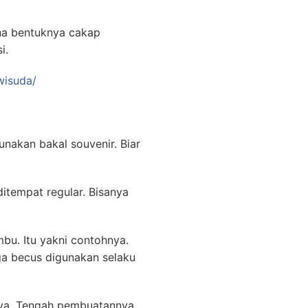
na bentuknya cakap
i.
wisuda/
nakan bakal souvenir. Biar
itempat regular. Bisanya
bu. Itu yakni contohnya.
ga becus digunakan selaku
nya. Tengah pembuatannya,