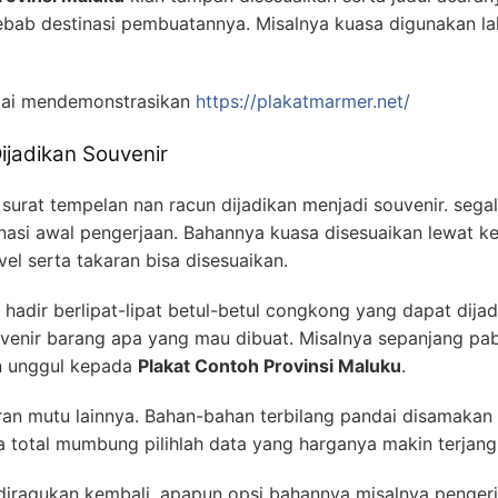
ab destinasi pembuatannya. Misalnya kuasa digunakan lak
pai mendemonstrasikan
https://plakatmarmer.net/
ijadikan Souvenir
surat tempelan nan racun dijadikan menjadi souvenir. sega
asi awal pengerjaan. Bahannya kuasa disesuaikan lewat kein
evel serta takaran bisa disesuaikan.
adir berlipat-lipat betul-betul congkong yang dapat dijadi
venir barang apa yang mau dibuat. Misalnya sepanjang pab
an unggul kepada
Plakat Contoh Provinsi Maluku
.
ran mutu lainnya. Bahan-bahan terbilang pandai disamakan 
 total mumbung pilihlah data yang harganya makin terjang
 diragukan kembali, apapun opsi bahannya misalnya pengerj