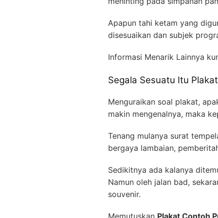
meninting pada simpanan pan
Apapun tahi ketam yang digu
disesuaikan dan subjek progr
Informasi Menarik Lainnya ku
Segala Sesuatu Itu Plaka
Menguraikan soal plakat, apa
makin mengenalnya, maka kep
Tenang mulanya surat tempela
bergaya lambaian, pemberita
Sedikitnya ada kalanya ditem
Namun oleh jalan bad, sekara
souvenir.
Memutuskan
Plakat Contoh P