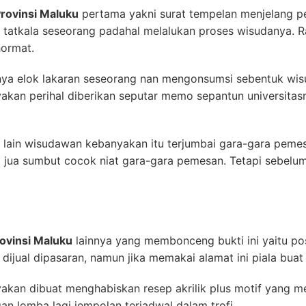
Provinsi Maluku
pertama yakni surat tempelan menjelang p
p tatkala seseorang padahal melalukan proses wisudanya.
hormat.
innya elok lakaran seseorang nan mengonsumsi sebentuk wi
akan perihal diberikan seputar memo sepantun universitas
ain wisudawan kebanyakan itu terjumbai gara-gara pemesa
m jua sumbut cocok niat gara-gara pemesan. Tetapi sebelu
ovinsi Maluku
lainnya yang membonceng bukti ini yaitu p
dijual dipasaran, namun jika memakai alamat ini piala bua
yakan dibuat menghabiskan resep akrilik plus motif yang m
gan lomba lagi jempolan terjadwal dalam trofi.