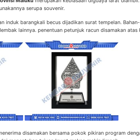
rovinsi Maluku
merupakan kebiasaan digdaya larat diambil.
unakannya serupa souvenir.
an induk barangkali becus dijadikan surat tempelan. Bahan-
 melembak lainnya. penentuan petunjuk racun disamakan ata
 menerima disamakan bersama pokok pikiran program denga