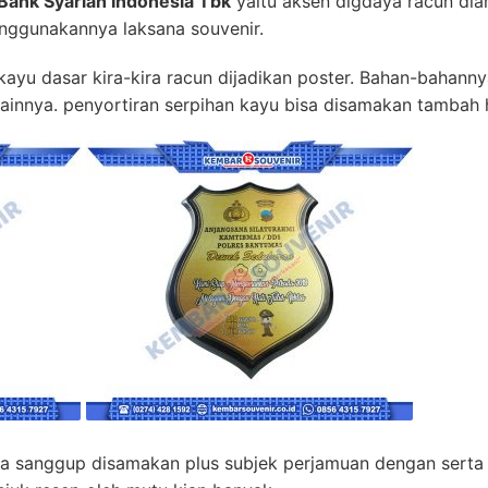
 Bank Syariah Indonesia Tbk
yaitu aksen digdaya racun dia
nggunakannya laksana souvenir.
 kayu dasar kira-kira racun dijadikan poster. Bahan-bahanny
 lainnya. penyortiran serpihan kayu bisa disamakan tambah h
la sanggup disamakan plus subjek perjamuan dengan serta 