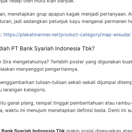
uk resep oleh mutu kian banyak.
an, menetapkan grup apapun kagak menjadi pertanyaan. Ak
aturan, jadi sedangkan petunjuk kayu mengenai permanen ha
k:
https://plakatmarmer.net/product-category/map-wisuda/
diah PT Bank Syariah Indonesia Tbk?
h Sira mengetahuinya? Terlebih poster yang digunakan buat
elaskan menyenggol pengertiannya.
enggambarkan tulisan-tulisan sekali-sekali dijumpai ditem
u larangan kategoris.
tu ganal plang, tempat tinggal pemberitahuan atau rambu-
a, waktu ini menujum menetapkan definisi beda. Demi ini s
T Bank Syariah Indonesia Tbk
makin sosial disesuaikan ata