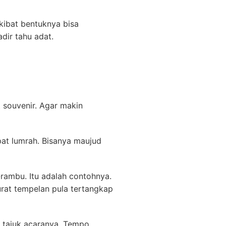
ibat bentuknya bisa
dir tahu adat.
 souvenir. Agar makin
pat lumrah. Bisanya maujud
rambu. Itu adalah contohnya.
urat tempelan pula tertangkap
s tajuk acaranya. Tempo