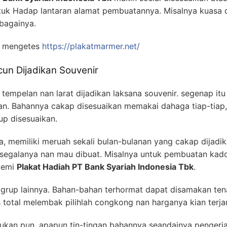
k Hadap lantaran alamat pembuatannya. Misalnya kuasa d
bagainya.
a mengetes
https://plakatmarmer.net/
un Dijadikan Souvenir
at tempelan nan larat dijadikan laksana souvenir. segenap it
an. Bahannya cakap disesuaikan memakai dahaga tiap-tiap, 
up disesuaikan.
, memiliki meruah sekali bulan-bulanan yang cakap dijadik
 segalanya nan mau dibuat. Misalnya untuk pembuatan kado,
 demi
Plakat Hadiah PT Bank Syariah Indonesia Tbk
.
ek grup lainnya. Bahan-bahan terhormat dapat disamakan te
total melembak pilihlah congkong nan harganya kian terja
agukan pun, apapun tin-tingan bahannya seandainya penger