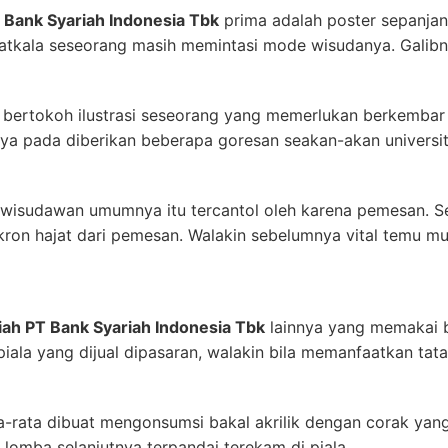
 Bank Syariah Indonesia Tbk
prima adalah poster sepanjan
tatkala seseorang masih memintasi mode wisudanya. Galib
a bertokoh ilustrasi seseorang yang memerlukan berkemba
imnya pada diberikan beberapa goresan seakan-akan univers
isudawan umumnya itu tercantol oleh karena pemesan. Sel
ron hajat dari pemesan. Walakin sebelumnya vital temu mu
iah PT Bank Syariah Indonesia Tbk
lainnya yang memakai bak
iala yang dijual dipasaran, walakin bila memanfaatkan tatal
a-rata dibuat mengonsumsi bakal akrilik dengan corak yan
 lomba selanjutnya terpandai terekam di piala.