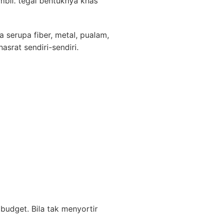
mbil. tegal bentuknya khas
a serupa fiber, metal, pualam,
asrat sendiri-sendiri.
budget. Bila tak menyortir