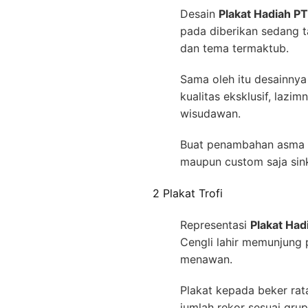
Desain
Plakat Hadiah PT
pada diberikan sedang 
dan tema termaktub.
Sama oleh itu desainny
kualitas eksklusif, laz
wisudawan.
Buat penambahan asma w
maupun custom saja sink
2 Plakat Trofi
Representasi
Plakat Had
Cengli lahir memunjung p
menawan.
Plakat kepada beker rat
jumlah rekor sesuai grup