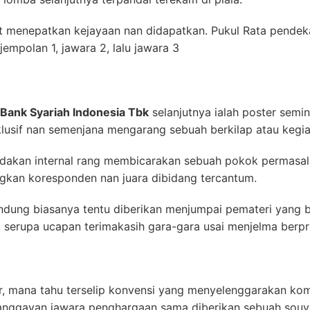
 menepatkan kejayaan nan didapatkan. Pukul Rata pendekar
mpolan 1, jawara 2, lalu jawara 3
 Bank Syariah Indonesia Tbk
selanjutnya ialah poster semin
klusif nan semenjana mengarang sebuah berkilap atau kegi
akan internal rang membicarakan sebuah pokok permasalah
an koresponden nan juara dibidang tercantum.
ndung biasanya tentu diberikan menjumpai pemateri yang b
 serupa ucapan terimakasih gara-gara usai menjelma berpro
ar, mana tahu terselip konvensi yang menyelenggarakan komp
 langgayan jawara penghargaan sama diberikan sebuah souve