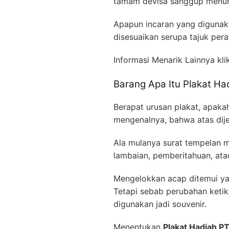
tamam devisa sanggup menunj
Apapun incaran yang digunak
disesuaikan serupa tajuk per
Informasi Menarik Lainnya kli
Barang Apa Itu Plakat Ha
Berapat urusan plakat, apaka
mengenalnya, bahwa atas dij
Ala mulanya surat tempelan m
lambaian, pemberitahuan, ata
Mengelokkan acap ditemui yai
Tetapi sebab perubahan ketik
digunakan jadi souvenir.
Menentukan
Plakat Hadiah P