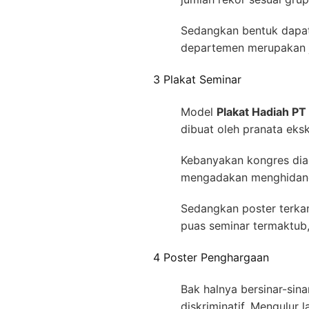
Sedangkan bentuk dapat
departemen merupakan je
3 Plakat Seminar
Model
Plakat Hadiah PT
dibuat oleh pranata eks
Kebanyakan kongres diad
mengadakan menghidangk
Sedangkan poster terka
puas seminar termaktub,
4 Poster Penghargaan
Bak halnya bersinar-sin
diskriminatif. Mengulur