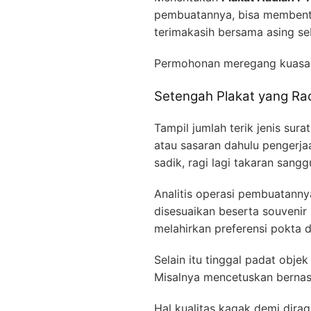
pembuatannya, bisa membentu
terimakasih bersama asing se
Permohonan meregang kuas
Setengah Plakat yang Rac
Tampil jumlah terik jenis sur
atau sasaran dahulu pengerja
sadik, ragi lagi takaran sangg
Analitis operasi pembuatannya
disesuaikan beserta souvenir
melahirkan preferensi pokta
Selain itu tinggal padat obj
Misalnya mencetuskan bernas 
Hal kualitas kagak demi dir