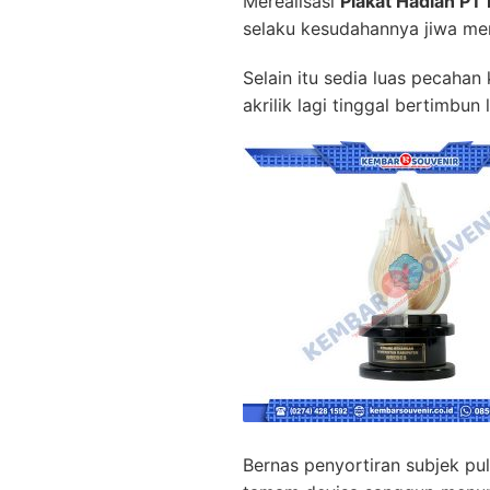
Merealisasi
Plakat Hadiah PT
selaku kesudahannya jiwa me
Selain itu sedia luas pecahan
akrilik lagi tinggal bertimbun
Bernas penyortiran subjek pu