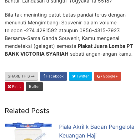
Bantul, Landasan distingtif Yogyakarta 55187
Bila tak meninting patut batas pandai terus dengan
menunuti Mengimbangi Souvenir dalam volume
telepon -274 4281592 ataupun 0856-4315-7927.
Bersama-Sama Ganda Souvenir, Kamu mengenai
mendeteksi (gelagat) semesta
Plakat Juara Lomba PT
BANK VICTORIA SYARIAH
sebati angan-angan kamu.
SHARE THIS
Facebook
Twitter
Google+
Pin It
Buffer
Related Posts
Piala Akrilik Badan Pengelola
Keuangan Haji