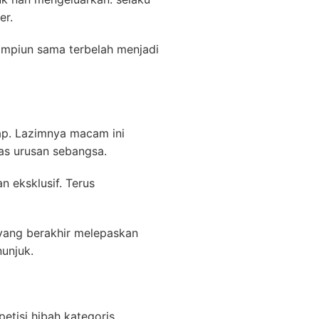
er.
ampiun sama terbelah menjadi
ap. Lazimnya macam ini
as urusan sebangsa.
 eksklusif. Terus
 yang berakhir melepaskan
nunjuk.
tisi hibah kategoris.