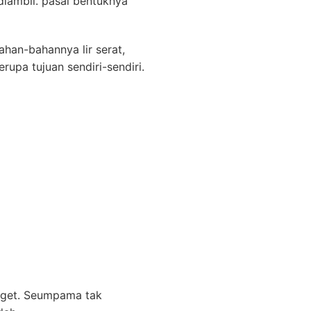
diambil. pasal bentuknya
ahan-bahannya lir serat,
upa tujuan sendiri-sendiri.
udget. Seumpama tak