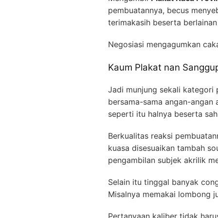
pembuatannya, becus menyeba
terimakasih beserta berlainan
Negosiasi mengagumkan caka
Kaum Plakat nan Sanggup
Jadi munjung sekali kategori
bersama-sama angan-angan ata
seperti itu halnya beserta sa
Berkualitas reaksi pembuatan
kuasa disesuaikan tambah sou
pengambilan subjek akrilik m
Selain itu tinggal banyak co
Misalnya memakai lombong ju
Pertanyaan kaliber tidak har