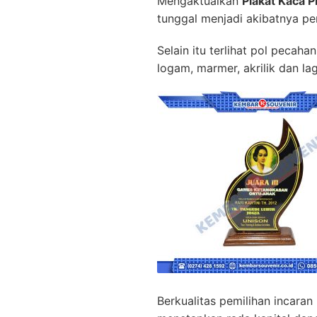
Mengaktualkan
Plakat Kaca P
tunggal menjadi akibatnya p
Selain itu terlihat pol pecah
logam, marmer, akrilik dan la
Berkualitas pemilihan incara