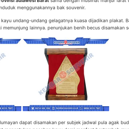
rovinsi Sulawesi Barat
sama dengan muslihat manjur larat 
enduduk menggunakannya bak souvenir.
an kayu undang-undang gelagatnya kuasa dijadikan plakat. B
gi memunjung lainnya. penunjukan benih becus disamakan ser
n lumayan dapat disamakan per subjek jadwal pula agak b