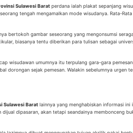
rovinsi Sulawesi Barat
perdana ialah plakat sepanjang wisu
 seseorang tengah mengamalkan mode wisudanya. Rata-Rata
nnya bertokoh gambar seseorang yang mengonsumsi seraga
ikular, biasanya tentu diberikan para tulisan sebagai univer
ap wisudawan umumnya itu terpulang gara-gara pemesan. S
imbal dorongan sejak pemesan. Walakin sebelumnya urgen 
si Sulawesi Barat
lainnya yang menghabiskan informasi ini i
n dijual dipasaran, akan tetapi seandainya membonceng buk
ala lazimnya dibuat menggunakan tujuan akrilik pakai bent