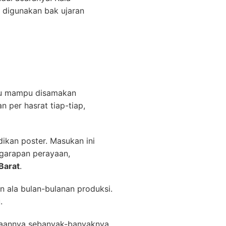
 digunakan bak ujaran
 itu mampu disamakan
 per hasrat tiap-tiap,
ikan poster. Masukan ini
ggarapan perayaan,
Barat
.
n ala bulan-bulanan produksi.
.
rjaannya sebanyak-banyaknya