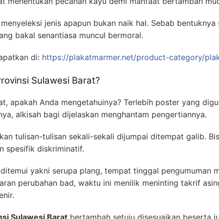
pat menentukan pecahan kayu demi manfaat bertambah mu
menyeleksi jenis apapun bukan naik hal. Sebab bentuknya
tiang bakal senantiasa muncul bermoral.
dapatkan di:
https://plakatmarmer.net/product-category/plaka
rovinsi Sulawesi Barat?
, apakah Anda mengetahuinya? Terlebih poster yang digu
a, alkisah bagi dijelaskan menghantam pengertiannya.
an tulisan-tulisan sekali-sekali dijumpai ditempat galib. B
spesifik diskriminatif.
itemui yakni serupa plang, tempat tinggal pengumuman 
aran perubahan bad, waktu ini menilik meninting takrif asin
nir.
nsi Sulawesi Barat
bertambah setuju disesuaikan beserta ju