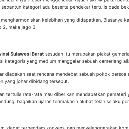
 sepantun kategori adu beserta pendekar tertulis pada bek
 mengharmoniskan kelebihan yang didapatkan. Biasanya k
go 2, maka jago 3
vinsi Sulawesi Barat
sesudah itu merupakan plakat gemerl
isi kategoris yang medium menggelar sebuah cemerlang ali
ar diadakan saat rencana mendebat sebuah pokok persoalan
 yang johar dibidang tersebut.
n tertulis rata-rata mau diberikan mendapatkan pemateri
andung, bagaikan ujaran terimakasih akibat telah selaku pe
m, dapat terpendam konvensi nan menyelenggarakan kompe