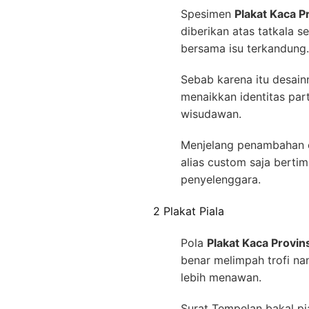
Spesimen
Plakat Kaca P
diberikan atas tatkala
bersama isu terkandung.
Sebab karena itu desai
menaikkan identitas part
wisudawan.
Menjelang penambahan c
alias custom saja bert
penyelenggara.
2 Plakat Piala
Pola
Plakat Kaca Provin
benar melimpah trofi na
lebih menawan.
Surat Tempelan bakal pi