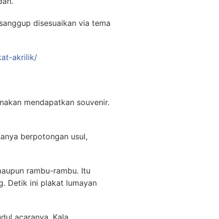
dah.
 sanggup disesuaikan via tema
t-akrilik/
nakan mendapatkan souvenir.
isanya berpotongan usul,
maupun rambu-rambu. Itu
g. Detik ini plakat lumayan
dul acaranya. Kala