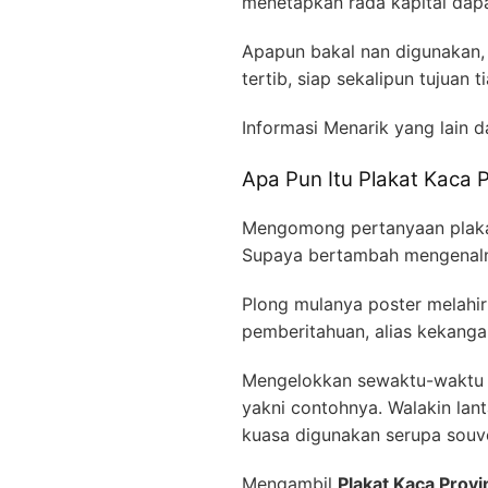
menetapkan rada kapital da
Apapun bakal nan digunakan, 
tertib, siap sekalipun tujuan 
Informasi Menarik yang lain 
Apa Pun Itu Plakat Kaca P
Mengomong pertanyaan plakat
Supaya bertambah mengenalny
Plong mulanya poster melahirk
pemberitahuan, alias kekangan 
Mengelokkan sewaktu-waktu d
yakni contohnya. Walakin lant
kuasa digunakan serupa souve
Mengambil
Plakat Kaca Provi