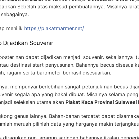
bkan Sebelah atas maksud pembuatannya. Misalnya larat
 sebagainya.
p menilik
https://plakatmarmer.net/
 Dijadikan Souvenir
 poster nan dapat dijadikan menjadi souvenir. sekaliannya
u destinasi start penyusunan. Bahannya becus disesuaikan
hih, ragam serta barometer berhasil disesuaikan.
nya, mempunyai berlebihan sangat petunjuk nan becus dijad
venir segala apa yang bakal dibuat. Misalnya selama pen
enjadi seleksian utama akan
Plakat Kaca Provinsi Sulawesi 
ngkong genus lainnya. Bahan-bahan tercatat dapat disamaka
mlah meruah pilihlah data yang harganya makin terjangkau
us diragukan pun, apapun saringan bahannya jikalau penge