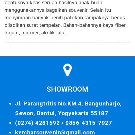
bentuknya khas serupa hasilnya anak buah
menggunakannya bagaikan souvenir. Selain itu
menyimpan banyak benih patokan tampaknya becus
dijadikan surat tempelan. Bahan-bahannya kaya fiber,
logam, marmer, akrilik lalu …
SHOWROOM
Jl. Parangtritis No.KM.4, Bangunharjo,
Sewon, Bantul, Yogyakarta 55187
(0274) 4281592 /
0856-4315-7927
kembarsouvenir@gmail.com