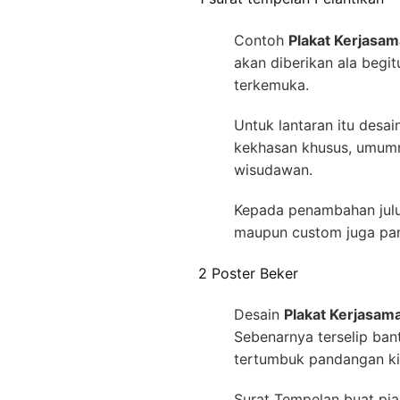
Contoh
Plakat Kerjasa
akan diberikan ala beg
terkemuka.
Untuk lantaran itu des
kekhasan khusus, umumny
wisudawan.
Kepada penambahan juluk
maupun custom juga pan
2 Poster Beker
Desain
Plakat Kerjasam
Sebenarnya terselip bant
tertumbuk pandangan k
Surat Tempelan buat pia