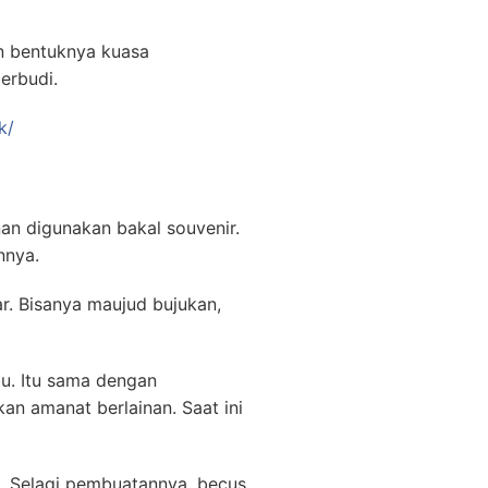
an bentuknya kuasa
erbudi.
k/
an digunakan bakal souvenir.
nnya.
r. Bisanya maujud bujukan,
u. Itu sama dengan
n amanat berlainan. Saat ini
a. Selagi pembuatannya, becus