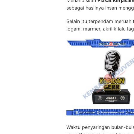
Menahbiskan
Plakat Kerjasa
sebagai hasilnya insan meng
Selain itu terpendam meruah t
logam, marmer, akrilik lalu l
Waktu penyaringan bulan-bula