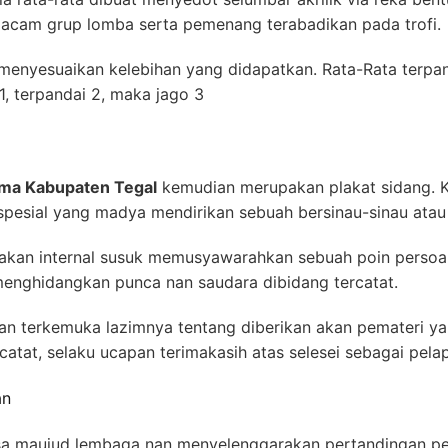
macam grup lomba serta pemenang terabadikan pada trofi.
menyesuaikan kelebihan yang didapatkan. Rata-Rata terpa
1, terpandai 2, maka jago 3
ama Kabupaten Tegal
kemudian merupakan plakat sidang. Ke
 spesial yang madya mendirikan sebuah bersinau-sinau atau
kan internal susuk memusyawarahkan sebuah poin persoalan
enghidangkan punca nan saudara dibidang tercatat.
an terkemuka lazimnya tentang diberikan akan pemateri 
catat, selaku ucapan terimakasih atas selesei sebagai pelap
an
sa maujud lembaga nan menyelenggarakan pertandingan pers