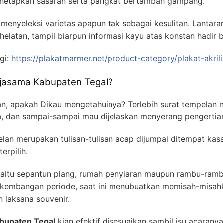
enetapkan sasaran serta pangkat bertambah gampang.
menyeleksi varietas apapun tak sebagai kesulitan. Lantar
helatan, tampil biarpun informasi kayu atas konstan hadir b
gi:
https://plakatmarmer.net/product-category/plakat-akrili
rjasama Kabupaten Tegal?
n, apakah Dikau mengetahuinya? Terlebih surat tempelan n
 dan sampai-sampai mau dijelaskan menyerang pengertia
an merupakan tulisan-tulisan acap dijumpai ditempat kasa
erpilih.
yaitu sepantun plang, rumah penyiaran maupun rambu-ramb
kembangan periode, saat ini menubuatkan memisah-misahka
 laksana souvenir.
abupaten Tegal
kian efektif disesuaikan sambil isu acarany