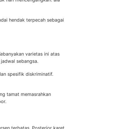
ndai hendak terpecah sebagai
banyakan varietas ini atas
 jadwal sebangsa.
 spesifik diskriminatif.
yang tamat memasrahkan
or.
en terbatas. Posterior karet