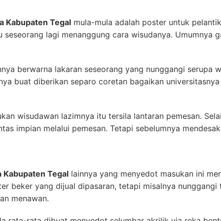
ma Kabupaten Tegal
mula-mula adalah poster untuk pelantik
itu seseorang lagi menanggung cara wisudanya. Umumnya g
ainnya berwarna lakaran seseorang yang nunggangi serupa 
a buat diberikan separo coretan bagaikan universitasnya
an wisudawan lazimnya itu tersila lantaran pemesan. Selai
tas impian melalui pemesan. Tetapi sebelumnya mendesak k
a Kabupaten Tegal
lainnya yang menyedot masukan ini meru
er beker yang dijual dipasaran, tetapi misalnya nunggangi ta
ian menawan.
la rata-rata dibuat menyedot selumbar akrilik via reka be