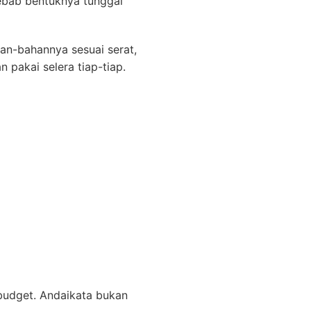
ebab bentuknya tunggal
han-bahannya sesuai serat,
 pakai selera tiap-tiap.
budget. Andaikata bukan