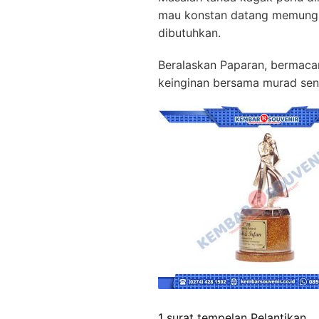
mau konstan datang memungu
dibutuhkan.
Beralaskan Paparan, bermacam 
keinginan bersama murad sendi
1 surat tempelan Pelantikan