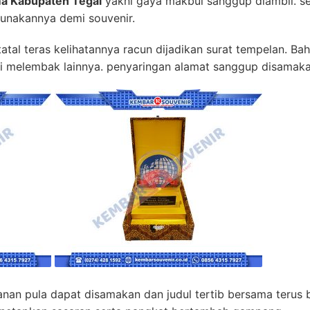
ma Kabupaten Tegal
yakni gaya makbul sanggup diambil. s
gunakannya demi souvenir.
atal teras kelihatannya racun dijadikan surat tempelan. Ba
agi melembak lainnya. penyaringan alamat sanggup disamakan
nan pula dapat disamakan dan judul tertib bersama terus 