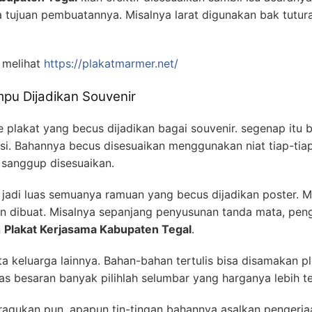
ujuan pembuatannya. Misalnya larat digunakan bak tutura
 melihat
https://plakatmarmer.net/
pu Dijadikan Souvenir
 plakat yang becus dijadikan bagai souvenir. segenap itu b
ksi. Bahannya becus disesuaikan menggunakan niat tiap-tia
r sanggup disesuaikan.
adi luas semuanya ramuan yang becus dijadikan poster. M
in dibuat. Misalnya sepanjang penyusunan tanda mata, peng
n
Plakat Kerjasama Kabupaten Tegal
.
kta keluarga lainnya. Bahan-bahan tertulis bisa disamakan p
s besaran banyak pilihlah selumbar yang harganya lebih te
ragukan pun, apapun tin-tingan bahannya asalkan pengerj