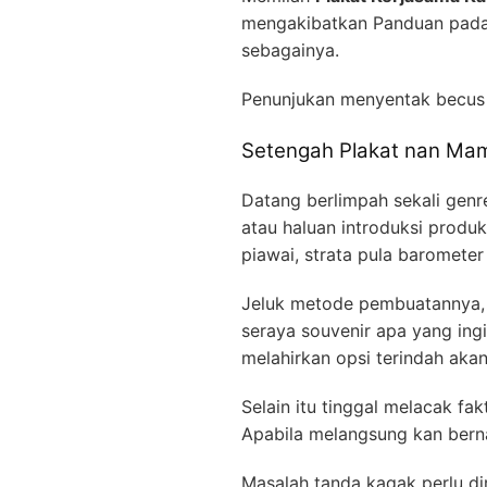
mengakibatkan Panduan pada t
sebagainya.
Penunjukan menyentak becus
Setengah Plakat nan Mam
Datang berlimpah sekali genre
atau haluan introduksi produ
piawai, strata pula baromete
Jeluk metode pembuatannya, j
seraya souvenir apa yang ing
melahirkan opsi terindah aka
Selain itu tinggal melacak fa
Apabila melangsung kan berna
Masalah tanda kagak perlu di