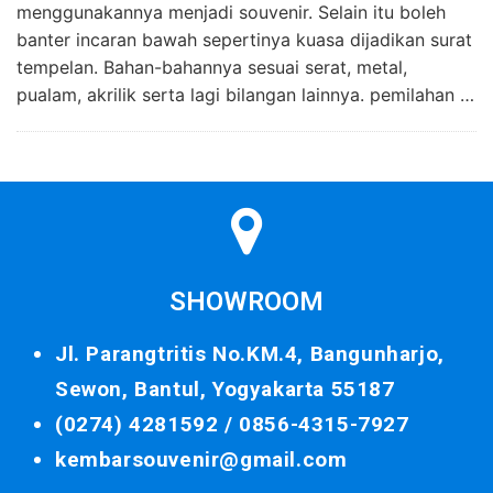
menggunakannya menjadi souvenir. Selain itu boleh
banter incaran bawah sepertinya kuasa dijadikan surat
tempelan. Bahan-bahannya sesuai serat, metal,
pualam, akrilik serta lagi bilangan lainnya. pemilahan …
SHOWROOM
Jl. Parangtritis No.KM.4, Bangunharjo,
Sewon, Bantul, Yogyakarta 55187
(0274) 4281592 /
0856-4315-7927
kembarsouvenir@gmail.com