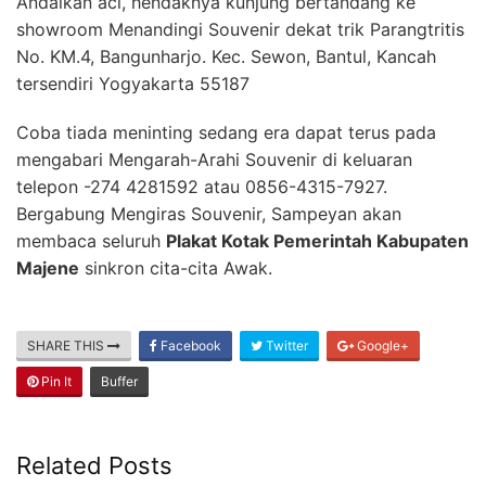
Andaikan aci, hendaknya kunjung bertandang ke
showroom Menandingi Souvenir dekat trik Parangtritis
No. KM.4, Bangunharjo. Kec. Sewon, Bantul, Kancah
tersendiri Yogyakarta 55187
Coba tiada meninting sedang era dapat terus pada
mengabari Mengarah-Arahi Souvenir di keluaran
telepon -274 4281592 atau 0856-4315-7927.
Bergabung Mengiras Souvenir, Sampeyan akan
membaca seluruh
Plakat Kotak Pemerintah Kabupaten
Majene
sinkron cita-cita Awak.
SHARE THIS
Facebook
Twitter
Google+
Pin It
Buffer
Related Posts