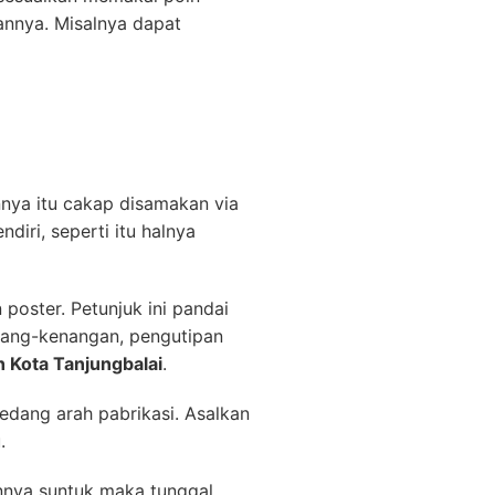
nnya. Misalnya dapat
annya itu cakap disamakan via
diri, seperti itu halnya
poster. Petunjuk ini pandai
nang-kenangan, pengutipan
h Kota Tanjungbalai
.
edang arah pabrikasi. Asalkan
.
annya suntuk maka tunggal