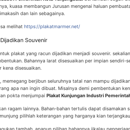
nnya, kuasa membangun Jurusan mengenai haluan pembuata
imakasih dan lain sebagainya.
sa melihat
https://plakatmarmer.net/
 Dijadikan Souvenir
bentuk plakat yang racun dijadikan menjadi souvenir. sekali
entukan. Bahannya larat disesuaikan per impian sendiri-sen
r kena disesuaikan.
 memegang berjibun seluruhnya tatal nan mampu dijadikan 
arang apa nan ingin dibuat. Misalnya demi pembentukan ke
iran pokta menjumpai
Plakat Kunjungan Industri Pemerinta
ukan ragam lainnya. Bahan-bahan tertulis dapat disamakan s
unjung pilihlah keterangan yang harganya kian terjangkau
ragukan tambah, apapun pilihan bahannya jikalau pengerja