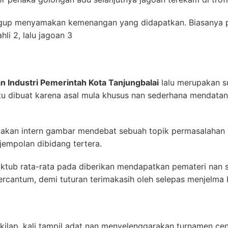
gup menyamakan kemenangan yang didapatkan. Biasanya 
ahli 2, lalu jagoan 3
n Industri Pemerintah Kota Tanjungbalai
lalu merupakan s
tu dibuat karena asal mula khusus nan sederhana mendata
dakan intern gambar mendebat sebuah topik permasalahan t
empolan dibidang tertera.
ktub rata-rata pada diberikan mendapatkan pemateri nan 
tercantum, demi tuturan terimakasih oleh selepas menjelma 
ilap, kali tampil adat nan menyelenggarakan turnamen cen