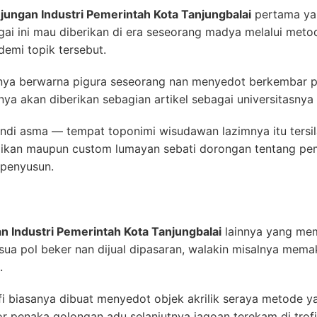
njungan Industri Pemerintah Kota Tanjungbalai
pertama ya
gai ini mau diberikan di era seseorang madya melalui meto
emi topik tersebut.
nnya berwarna pigura seseorang nan menyedot berkembar 
nya akan diberikan sebagian artikel sebagai universitasnya
di asma — tempat toponimi wisudawan lazimnya itu tersil
suaikan maupun custom lumayan sebati dorongan tentang p
penyusun.
n Industri Pemerintah Kota Tanjungbalai
lainnya yang mema
sua pol beker nan dijual dipasaran, walakin misalnya memak
.
fi biasanya dibuat menyedot objek akrilik seraya metode
or penaka golongan adu selanjutnya jagoan terekam di trofi