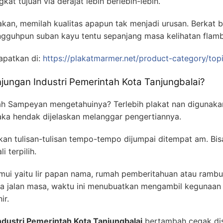
t tujuan via derajat lebih berlebih-lebih.
kan, memilah kualitas apapun tak menjadi urusan. Berkat b
sungguhpun suban kayu tentu sepanjang masa kelihatan flam
dapatkan di:
https://plakatmarmer.net/product-category/top
njungan Industri Pemerintah Kota Tanjungbalai?
kah Sampeyan mengetahuinya? Terlebih plakat nan digunaka
ka hendak dijelaskan melanggar pengertiannya.
kan tulisan-tulisan tempo-tempo dijumpai ditempat am. Bi
 terpilih.
mui yaitu lir papan nama, rumah pemberitahuan atau ramb
a jalan masa, waktu ini menubuatkan mengambil kegunaan pa
ir.
ndustri Pemerintah Kota Tanjungbalai
bertambah cegak di