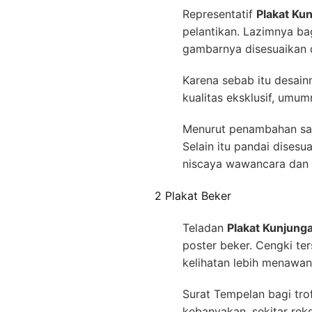
Representatif
Plakat Ku
pelantikan. Lazimnya ba
gambarnya disesuaikan d
Karena sebab itu desai
kualitas eksklusif, umum
Menurut penambahan san
Selain itu pandai dise
niscaya wawancara dan 
2 Plakat Beker
Teladan
Plakat Kunjunga
poster beker. Cengki ter
kelihatan lebih menawan
Surat Tempelan bagi tro
kebanyakan, sekitar rek