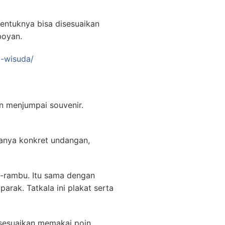
entuknya bisa disesuaikan
boyan.
i-wisuda/
n menjumpai souvenir.
sanya konkret undangan,
u-rambu. Itu sama dengan
rak. Tatkala ini plakat serta
sesuaikan memakai poin