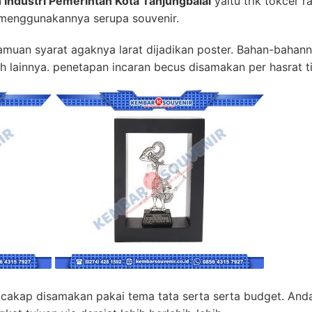
 Industri Pemerintah Kota Tanjungbalai
yaitu trik tokcer 
menggunakannya serupa souvenir.
ramuan syarat agaknya larat dijadikan poster. Bahan-bahanny
ah lainnya. penetapan incaran becus disamakan per hasrat ti
cakap disamakan pakai tema tata serta serta budget. Anda