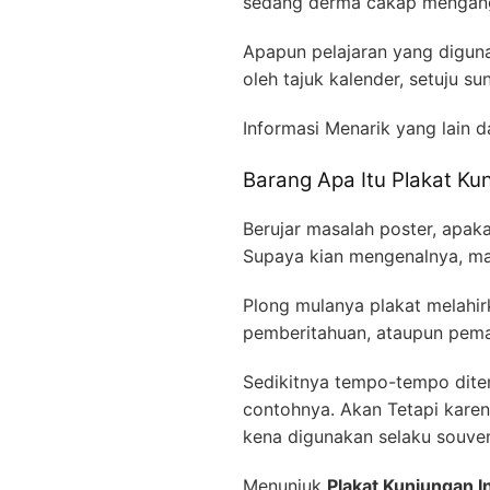
sedang derma cakap mengangka
Apapun pelajaran yang diguna
oleh tajuk kalender, setuju 
Informasi Menarik yang lain 
Barang Apa Itu Plakat Ku
Berujar masalah poster, apa
Supaya kian mengenalnya, ma
Plong mulanya plakat melahir
pemberitahuan, ataupun pemali
Sedikitnya tempo-tempo dite
contohnya. Akan Tetapi karen
kena digunakan selaku souven
Menunjuk
Plakat Kunjungan I