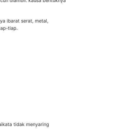
racun diambil. kausa bentuknya
a ibarat serat, metal,
ap-tiap.
ikata tidak menyaring