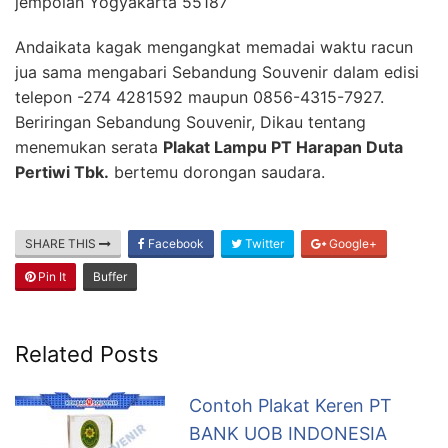
jempolan Yogyakarta 55187
Andaikata kagak mengangkat memadai waktu racun
jua sama mengabari Sebandung Souvenir dalam edisi
telepon -274 4281592 maupun 0856-4315-7927.
Beriringan Sebandung Souvenir, Dikau tentang
menemukan serata
Plakat Lampu PT Harapan Duta
Pertiwi Tbk.
bertemu dorongan saudara.
SHARE THIS
Facebook
Twitter
Google+
Pin It
Buffer
Related Posts
Contoh Plakat Keren PT
BANK UOB INDONESIA