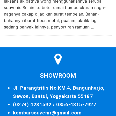
laksana akibatnya wong menggunakannya serupa
souvenir. Selain itu betul ramai bumbu ukuran naga-
naganya cakap dijadikan surat tempelan. Bahan-
bahannya ibarat fiber, metal, pualam, akrilik lagi
sedang banyak lainnya. penyortiran ramuan …
SHOWROOM
Jl. Parangtritis No.KM.4, Bangunharjo,
Sewon, Bantul, Yogyakarta 55187
(0274) 4281592 /
0856-4315-7927
kembarsouvenir@gmail.com