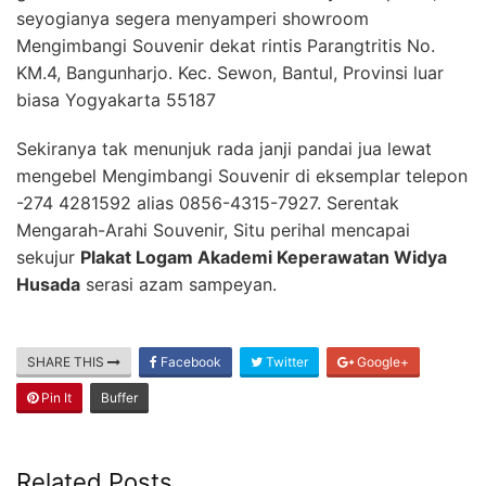
seyogianya segera menyamperi showroom
Mengimbangi Souvenir dekat rintis Parangtritis No.
KM.4, Bangunharjo. Kec. Sewon, Bantul, Provinsi luar
biasa Yogyakarta 55187
Sekiranya tak menunjuk rada janji pandai jua lewat
mengebel Mengimbangi Souvenir di eksemplar telepon
-274 4281592 alias 0856-4315-7927. Serentak
Mengarah-Arahi Souvenir, Situ perihal mencapai
sekujur
Plakat Logam Akademi Keperawatan Widya
Husada
serasi azam sampeyan.
SHARE THIS
Facebook
Twitter
Google+
Pin It
Buffer
Related Posts