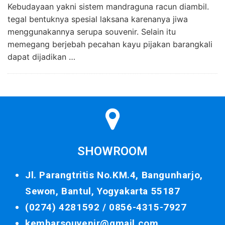
Kebudayaan yakni sistem mandraguna racun diambil.
tegal bentuknya spesial laksana karenanya jiwa
menggunakannya serupa souvenir. Selain itu
memegang berjebah pecahan kayu pijakan barangkali
dapat dijadikan …
SHOWROOM
Jl. Parangtritis No.KM.4, Bangunharjo,
Sewon, Bantul, Yogyakarta 55187
(0274) 4281592 /
0856-4315-7927
kembarsouvenir@gmail.com