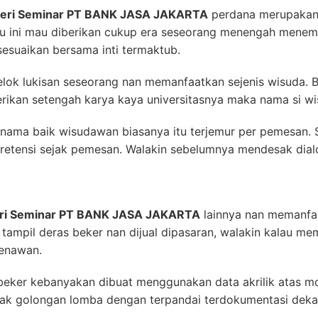
teri Seminar PT BANK JASA JAKARTA
perdana merupakan 
uku ini mau diberikan cukup era seseorang menengah menem
esuaikan bersama inti termaktub.
 elok lukisan seseorang nan memanfaatkan sejenis wisuda.
berikan setengah karya kaya universitasnya maka nama si w
ma baik wisudawan biasanya itu terjemur per pemesan. Se
 pretensi sejak pemesan. Walakin sebelumnya mendesak dia
eri Seminar PT BANK JASA JAKARTA
lainnya nan memanfaat
tampil deras beker nan dijual dipasaran, walakin kalau mem
menawan.
beker kebanyakan dibuat menggunakan data akrilik atas m
bak golongan lomba dengan terpandai terdokumentasi dekat 