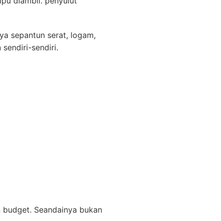
pu diambil. penyulut
ya sepantun serat, logam,
sendiri-sendiri.
n budget. Seandainya bukan