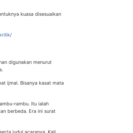
entuknya kuasa disesuaikan
rilik/
 nan digunakan menurut
a.
t ijmal. Bisanya kasat mata
mbu-rambu. Itu ialah
n berbeda. Era ini surat
erta judul acaranya. Kali