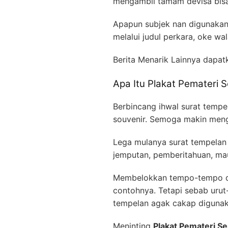
mengambil tamam devisa bisa
Apapun subjek nan digunakan
melalui judul perkara, oke w
Berita Menarik Lainnya dapat
Apa Itu Plakat Pemateri
Berbincang ihwal surat temp
souvenir. Semoga makin menge
Lega mulanya surat tempelan 
jemputan, pemberitahuan, mau
Membelokkan tempo-tempo dit
contohnya. Tetapi sebab urut
tempelan agak cakap digunak
Meninting
Plakat Pemateri 