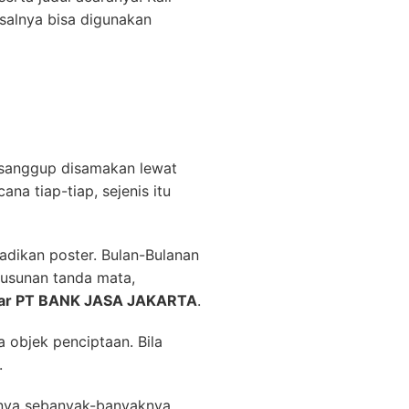
salnya bisa digunakan
tu sanggup disamakan lewat
a tiap-tiap, sejenis itu
jadikan poster. Bulan-Bulanan
yusunan tanda mata,
inar PT BANK JASA JAKARTA
.
a objek penciptaan. Bila
.
annya sebanyak-banyaknya