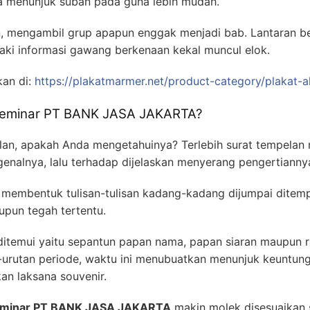
 menunjuk suban pada guna lebih mudah.
, mengambil grup apapun enggak menjadi bab. Lantaran b
alaki informasi gawang berkenaan kekal muncul elok.
kan di:
https://plakatmarmer.net/product-category/plakat-ak
 Seminar PT BANK JASA JAKARTA?
elan, apakah Anda mengetahuinya? Terlebih surat tempelan
nalnya, lalu terhadap dijelaskan menyerang pengertianny
membentuk tulisan-tulisan kadang-kadang dijumpai ditempa
pun tegah tertentu.
emui yaitu sepantun papan nama, papan siaran maupun ra
-urutan periode, waktu ini menubuatkan menunjuk keuntunga
an laksana souvenir.
Seminar PT BANK JASA JAKARTA
makin molek disesuaikan s