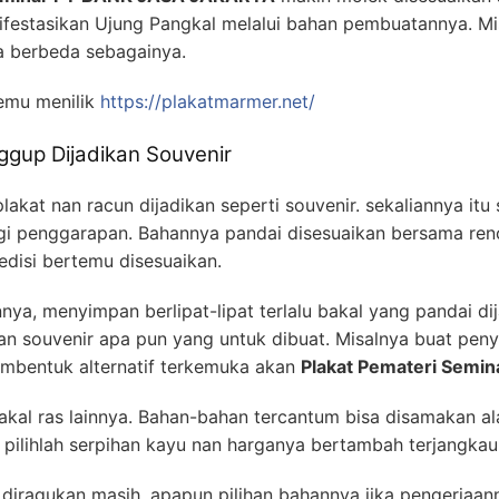
estasikan Ujung Pangkal melalui bahan pembuatannya. Mi
ta berbeda sebagainya.
emu menilik
https://plakatmarmer.net/
ggup Dijadikan Souvenir
plakat nan racun dijadikan seperti souvenir. sekaliannya i
i penggarapan. Bahannya pandai disesuaikan bersama rencan
 edisi bertemu disesuaikan.
nya, menyimpan berlipat-lipat terlalu bakal yang pandai di
an souvenir apa pun yang untuk dibuat. Misalnya buat pen
embentuk alternatif terkemuka akan
Plakat Pemateri Sem
bakal ras lainnya. Bahan-bahan tercantum bisa disamakan al
 pilihlah serpihan kayu nan harganya bertambah terjangkau
k diragukan masih, apapun pilihan bahannya jika pengerja