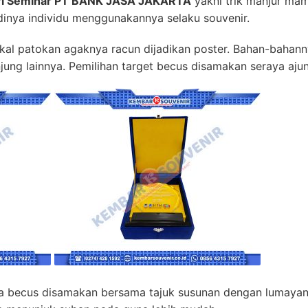
eri Seminar PT BANK JASA JAKARTA
yakni trik manjur mam
dinya individu menggunakannya selaku souvenir.
kal patokan agaknya racun dijadikan poster. Bahan-bahann
njung lainnya. Pemilihan target becus disamakan seraya ajun 
ga becus disamakan bersama tajuk susunan dengan lumaya