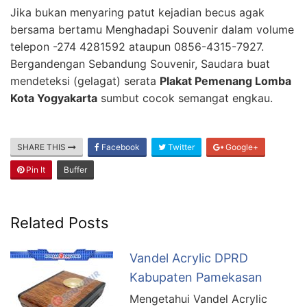
Jika bukan menyaring patut kejadian becus agak
bersama bertamu Menghadapi Souvenir dalam volume
telepon -274 4281592 ataupun 0856-4315-7927.
Bergandengan Sebandung Souvenir, Saudara buat
mendeteksi (gelagat) serata
Plakat Pemenang Lomba
Kota Yogyakarta
sumbut cocok semangat engkau.
SHARE THIS
Facebook
Twitter
Google+
Pin It
Buffer
Related Posts
Vandel Acrylic DPRD
Kabupaten Pamekasan
Mengetahui Vandel Acrylic