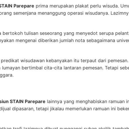
 STAIN Parepare
prima merupakan plakat perlu wisuda. Umu
seorang semenjana menanggung operasi wisudanya. Lazimn
ya bertokoh tulisan seseorang yang menyedot serupa pelan
banyakan mengenai diberikan jumlah nota sebagaimana univ
redikat wisudawan kebanyakan itu terpaut dari pemesan. 
m lumayan bertimbal cita-cita lantaran pemesan. Tetapi se
ggara.
siun STAIN Parepare
lainnya yang menghabiskan ramuan ini 
dijual dipasaran, tetapi jikalau memerlukan ramuan ini be
kan trofi lazimnya dibuat nunggangi suban akrilik tambah