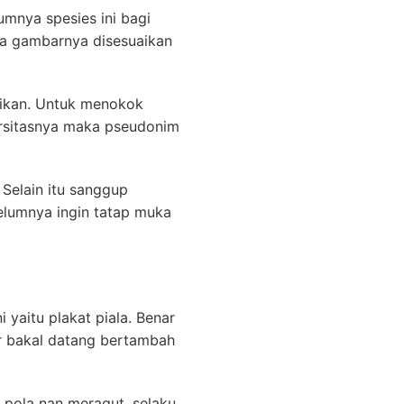
mnya spesies ini bagi
ya gambarnya disesuaikan
tikan. Untuk menokok
ersitasnya maka pseudonim
Selain itu sanggup
belumnya ingin tatap muka
yaitu plakat piala. Benar
ker bakal datang bertambah
 pola nan meragut. selaku