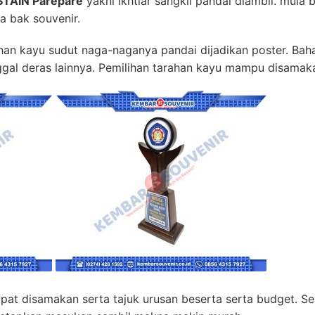
 STAIN Parepare
yakni ikhtiar sangkil pandai diambil. mula 
 bak souvenir.
cahan kayu sudut naga-naganya pandai dijadikan poster. Bah
nggal deras lainnya. Pemilihan tarahan kayu mampu disamaka
dapat disamakan serta tajuk urusan beserta serta budget. 