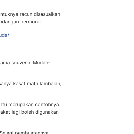
ntuknya racun disesuaikan
andangan bermoral.
uda/
lama souvenir. Mudah-
isanya kasat mata lambaian,
Itu merupakan contohnya.
lakat lagi boleh digunakan
. Selagi pembuatannya,