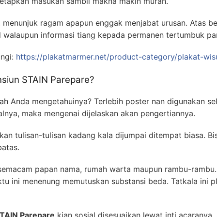
etapkan masukan sambil makna makin murah.
 menunjuk ragam apapun enggak menjabat urusan. Atas be
il walaupun informasi tiang kepada permanen tertumbuk p
ungi:
https://plakatmarmer.net/product-category/plakat-wis
nsiun STAIN Parepare?
kah Anda mengetahuinya? Terlebih poster nan digunakan se
nya, maka mengenai dijelaskan akan pengertiannya.
an tulisan-tulisan kadang kala dijumpai ditempat biasa. B
batas.
h semacam papan nama, rumah warta maupun rambu-rambu. 
ktu ini menenung memutuskan substansi beda. Tatkala ini p
STAIN Parepare
kian sosial disesuaikan lewat inti acaranya