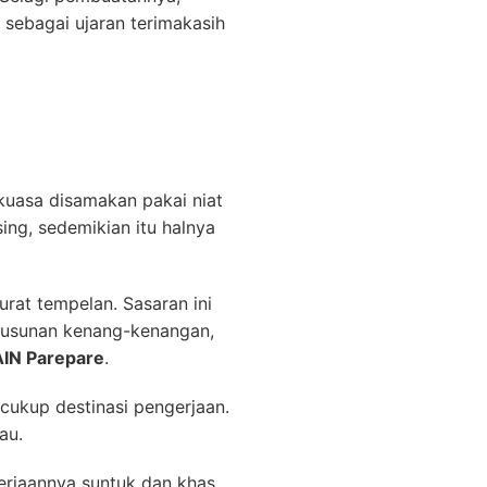
sebagai ujaran terimakasih
kuasa disamakan pakai niat
ng, sedemikian itu halnya
rat tempelan. Sasaran ini
nyusunan kenang-kenangan,
AIN Parepare
.
 cukup destinasi pengerjaan.
au.
erjaannya suntuk dan khas