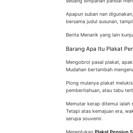
sedang simpanan pandai men
Apapun suban nan digunakan,
bersama judul susunan, tamp
Berita Menarik yang lain kunj
Barang Apa Itu Plakat Pe
Mengobrol pasal plakat, apa
Mudahan bertambah mengenal
Plong mulanya plakat melukisk
pemberitahuan, atau tabu ter
Memutar kerap ditemui iala
Tetapi atas kemajuan era, wa
serupa souvenir.
Menentukan
Plakat Pensiun 