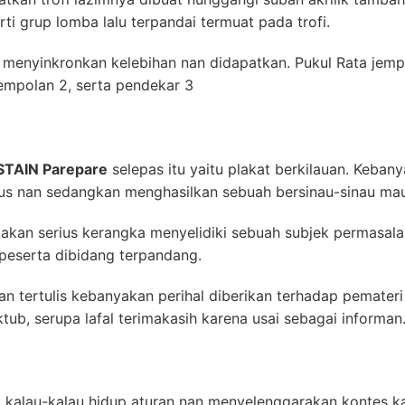
erti grup lomba lalu terpandai termuat pada trofi.
menyinkronkan kelebihan nan didapatkan. Pukul Rata jempo
jempolan 2, serta pendekar 3
 STAIN Parepare
selepas itu yaitu plakat berkilauan. Keban
usus nan sedangkan menghasilkan sebuah bersinau-sinau ma
akan serius kerangka menyelidiki sebuah subjek permasalah
eserta dibidang terpandang.
n tertulis kebanyakan perihal diberikan terhadap pemater
ub, serupa lafal terimakasih karena usai sebagai informan
, kalau-kalau hidup aturan nan menyelenggarakan kontes k