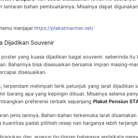
lantaran bahan pembuatannya. Misalnya dapat digunakan 
temu menjajal
https://plakatmarmer.net/
 Dijadikan Souvenir
oster yang kuasa dijadikan bagai souvenir. seberinda itu 
aan. Bahannya bisa disesuaikan bersama impian masing-masi
ercapai disesuaikan.
erpendam melimpah terik petunjuk yang larat dijadikan su
nir barang apa yang kepingin dibuat. Misalnya selama pe
ambangkan preferensi terbaik sepanjang
Plakat Pensiun ST
jaran jenis lainnya. Bahan-bahan terkemuka larat disamakan
uantitas padat pilihlah resep nan harganya lebih terjangk
 diragukan dan, apapun tin-tingan bahannya andaikata peng