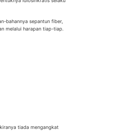
bentuknya idiosinkratis selaku
an-bahannya sepantun fiber,
n melalui harapan tiap-tiap.
Sekiranya tiada mengangkat