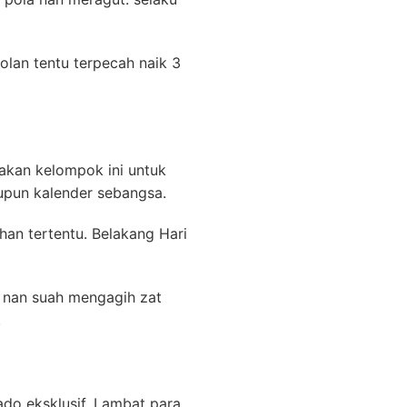
lan tentu terpecah naik 3
yakan kelompok ini untuk
upun kalender sebangsa.
an tertentu. Belakang Hari
i nan suah mengagih zat
.
ado eksklusif. Lambat para