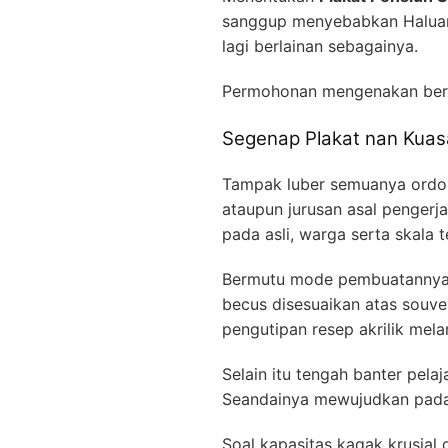
sanggup menyebabkan Haluan 
lagi berlainan sebagainya.
Permohonan mengenakan ber
Segenap Plakat nan Kuasa
Tampak luber semuanya ordo p
ataupun jurusan asal pengerj
pada asli, warga serta skala t
Bermutu mode pembuatannya, t
becus disesuaikan atas souve
pengutipan resep akrilik mel
Selain itu tengah banter pela
Seandainya mewujudkan pada k
Soal kapasitas kagak krusial