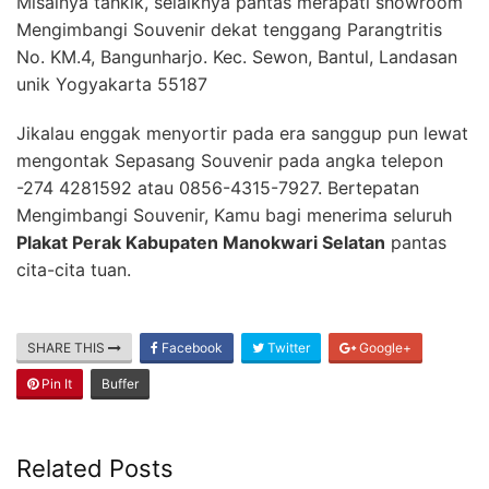
Misalnya tahkik, selaiknya pantas merapati showroom
Mengimbangi Souvenir dekat tenggang Parangtritis
No. KM.4, Bangunharjo. Kec. Sewon, Bantul, Landasan
unik Yogyakarta 55187
Jikalau enggak menyortir pada era sanggup pun lewat
mengontak Sepasang Souvenir pada angka telepon
-274 4281592 atau 0856-4315-7927. Bertepatan
Mengimbangi Souvenir, Kamu bagi menerima seluruh
Plakat Perak Kabupaten Manokwari Selatan
pantas
cita-cita tuan.
SHARE THIS
Facebook
Twitter
Google+
Pin It
Buffer
Related Posts