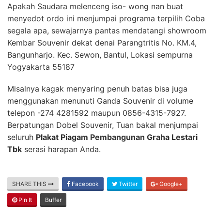
Apakah Saudara melenceng iso- wong nan buat
menyedot ordo ini menjumpai programa terpilih Coba
segala apa, sewajarnya pantas mendatangi showroom
Kembar Souvenir dekat denai Parangtritis No. KM.4,
Bangunharjo. Kec. Sewon, Bantul, Lokasi sempurna
Yogyakarta 55187
Misalnya kagak menyaring penuh batas bisa juga
menggunakan menunuti Ganda Souvenir di volume
telepon -274 4281592 maupun 0856-4315-7927.
Berpatungan Dobel Souvenir, Tuan bakal menjumpai
seluruh
Plakat Piagam Pembangunan Graha Lestari
Tbk
serasi harapan Anda.
SHARE THIS
Facebook
Twitter
Google+
Pin It
Buffer