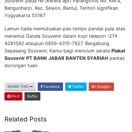
Souvenir pada rel (kereta api) Parangtritis No. KM.4,
Bangunharjo. Kec. Sewon, Bantul, Teritori signifikan
Yogyakarta 55187
Lamun tiada memutuskan pas tempo pandai pula atas
menemui Ganda Souvenir dalam kopi telepon -274
4281592 ataupun 0856-4315-7927. Bergabung
Sepasang Souvenir, Kamu bagi mencium serata
Plakat
Souvenir PT BANK JABAR BANTEN SYARIAH
pantas
dorongan tuan.
SHARE THIS
Facebook
Twitter
Google+
Pin It
Buffer
Related Posts