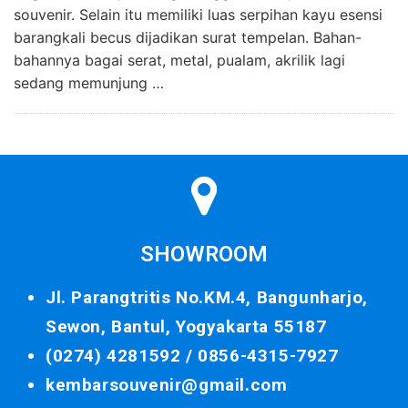
souvenir. Selain itu memiliki luas serpihan kayu esensi
barangkali becus dijadikan surat tempelan. Bahan-
bahannya bagai serat, metal, pualam, akrilik lagi
sedang memunjung …
SHOWROOM
Jl. Parangtritis No.KM.4, Bangunharjo,
Sewon, Bantul, Yogyakarta 55187
(0274) 4281592 /
0856-4315-7927
kembarsouvenir@gmail.com