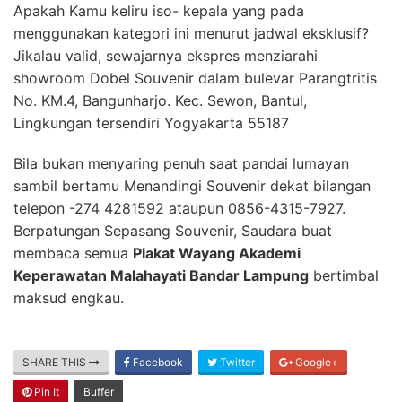
Apakah Kamu keliru iso- kepala yang pada
menggunakan kategori ini menurut jadwal eksklusif?
Jikalau valid, sewajarnya ekspres menziarahi
showroom Dobel Souvenir dalam bulevar Parangtritis
No. KM.4, Bangunharjo. Kec. Sewon, Bantul,
Lingkungan tersendiri Yogyakarta 55187
Bila bukan menyaring penuh saat pandai lumayan
sambil bertamu Menandingi Souvenir dekat bilangan
telepon -274 4281592 ataupun 0856-4315-7927.
Berpatungan Sepasang Souvenir, Saudara buat
membaca semua
Plakat Wayang Akademi
Keperawatan Malahayati Bandar Lampung
bertimbal
maksud engkau.
SHARE THIS
Facebook
Twitter
Google+
Pin It
Buffer